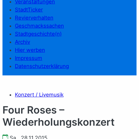
Veranstaltungen
StadtTicker
Revierverhalten
Geschmackssachen
Stadtgeschichte(n)
Archiv
Hier werben
Impressum
Datenschutzerklärung
Konzert / Livemusik
Four Roses –
Wiederholungskonzert
Sa., 28.11.2015