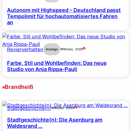
Autonom mit Highspeed – Deutschland passt
Tempolimit für hochautomatisiertes Fahren
an
Revierverhalten
Anzeige
Klicks:
3120
Farbe, Stil und Wohlbefinden: Das neue
Studio von Anja Rippa-Pauli
Brandheiß
Stadtgeschichte(n)
Klicks:
5004
Stadtgeschichte(n): Die Asenburg am
Waldesrand …