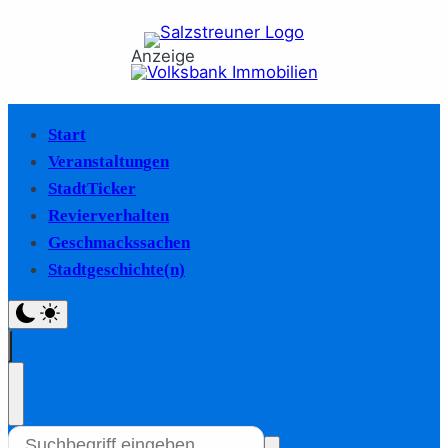
Anzeige
Start
Veranstaltungen
StadtTicker
Revierverhalten
Geschmackssachen
Stadtgeschichte(n)