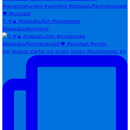
🦆☀️⛲ #badsalzuflen #kurparksee
#badsalzuflenmeine
Der August startet mit einem feinen Wochenende: Kn