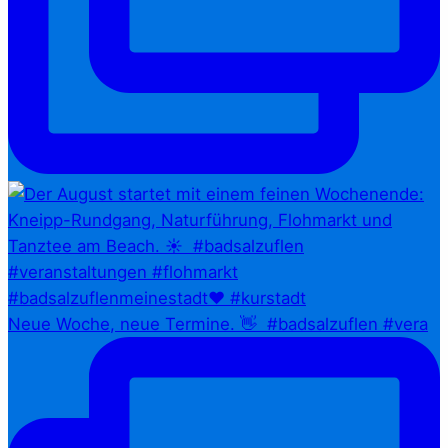
Neue Woche, neue Termine. 👋⁠ ⁠ #badsalzuflen #vera