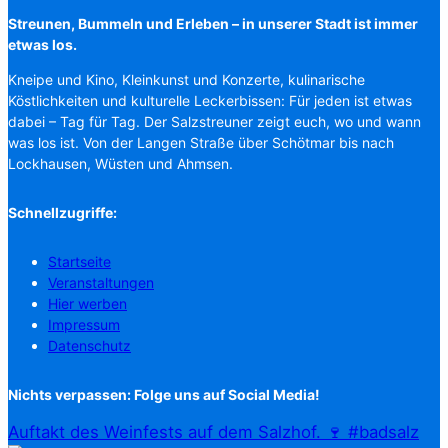
Streunen, Bummeln und Erleben – in unserer Stadt ist immer
etwas los.
Kneipe und Kino, Kleinkunst und Konzerte, kulinarische
Köstlichkeiten und kulturelle Leckerbissen: Für jeden ist etwas
dabei – Tag für Tag. Der Salzstreuner zeigt euch, wo und wann
was los ist. Von der Langen Straße über Schötmar bis nach
Lockhausen, Wüsten und Ahmsen.
Schnellzugriffe:
Startseite
Veranstaltungen
Hier werben
Impressum
Datenschutz
Nichts verpassen: Folge uns auf Social Media!
Auftakt des Weinfests auf dem Salzhof. 🍷 #badsalz