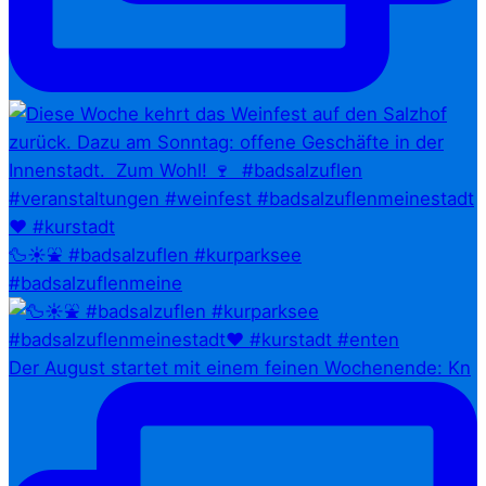
🦆☀️⛲ #badsalzuflen #kurparksee
#badsalzuflenmeine
Der August startet mit einem feinen Wochenende: Kn