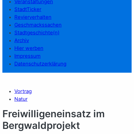
Veranstaltungen
StadtTicker
Revierverhalten
Geschmackssachen
Stadtgeschichte(n)
Archiv
Hier werben
Impressum
Datenschutzerklärung
Vortrag
Natur
Freiwilligeneinsatz im
Bergwaldprojekt