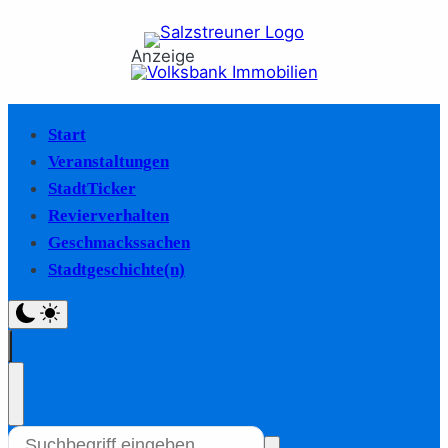
Anzeige
Start
Veranstaltungen
StadtTicker
Revierverhalten
Geschmackssachen
Stadtgeschichte(n)