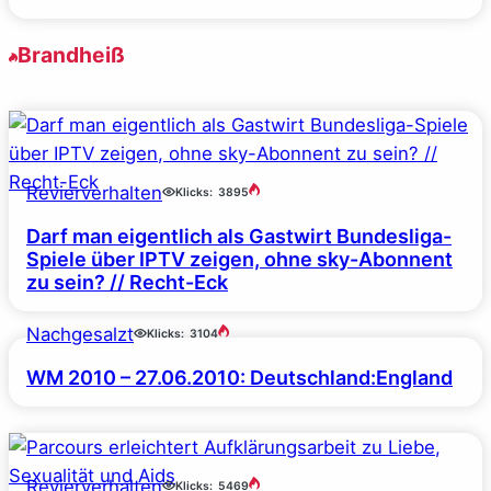
Brandheiß
Revierverhalten
Klicks:
3895
Darf man eigentlich als Gastwirt Bundesliga-
Spiele über IPTV zeigen, ohne sky-Abonnent
zu sein? // Recht-Eck
Nachgesalzt
Klicks:
3104
WM 2010 – 27.06.2010: Deutschland:England
Revierverhalten
Klicks:
5469