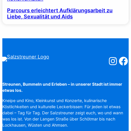
Parcours erleichtert Aufklärungsarbeit zu
Liebe, Sexualität und Aids
Salzstreuner
Salzst
Streunen, Bummeln und Erleben – in unserer Stadt ist immer
etwas los.
Kneipe und Kino, Kleinkunst und Konzerte, kulinarische
Köstlichkeiten und kulturelle Leckerbissen: Für jeden ist etwas
dabei – Tag für Tag. Der Salzstreuner zeigt euch, wo und wann
was los ist. Von der Langen Straße über Schötmar bis nach
Lockhausen, Wüsten und Ahmsen.