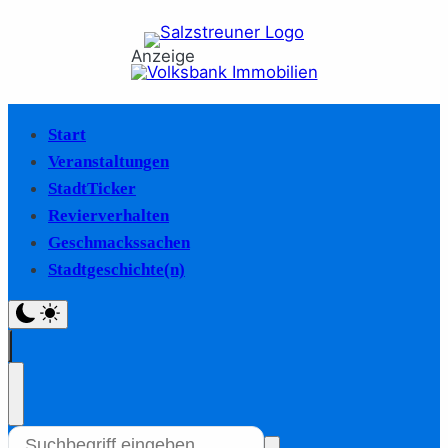
Anzeige
Start
Veranstaltungen
StadtTicker
Revierverhalten
Geschmackssachen
Stadtgeschichte(n)