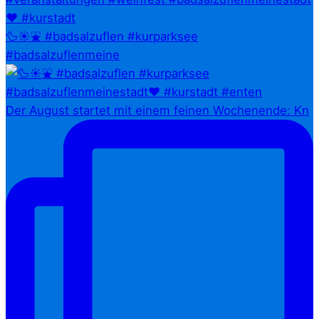
🦆☀️⛲ #badsalzuflen #kurparksee
#badsalzuflenmeine
Der August startet mit einem feinen Wochenende: Kn