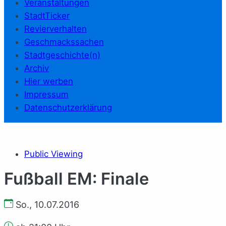
Veranstaltungen
StadtTicker
Revierverhalten
Geschmackssachen
Stadtgeschichte(n)
Archiv
Hier werben
Impressum
Datenschutzerklärung
Public Viewing
Fußball EM: Finale
So., 10.07.2016