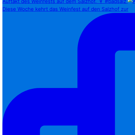
Auftakt des Weinfests auf dem Salzhof. 🍷 #badsalz
Diese Woche kehrt das Weinfest auf den Salzhof zur