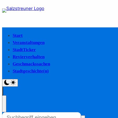
Start
Veranstaltungen
StadtTicker
Revierverhalten
Geschmackssachen
Stadtgeschichte(n)