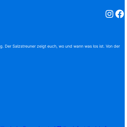
Salzstreuner
Salzst
ag. Der Salzstreuner zeigt euch, wo und wann was los ist. Von der