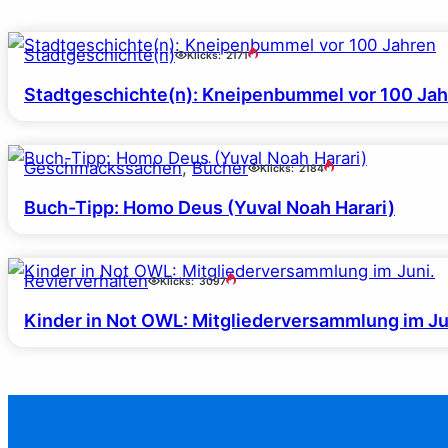
Stadtgeschichte(n)
Klicks:
2171
Stadtgeschichte(n): Kneipenbummel vor 100 Ja
Geschmackssachen
, 
Bücher
Klicks:
2184
Buch-Tipp: Homo Deus (Yuval Noah Harari)
Revierverhalten
Klicks:
3097
Kinder in Not OWL: Mitgliederversammlung im Ju