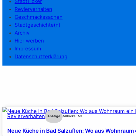
StadtTicker
Revierverhalten
Geschmackssachen
Stadtgeschichte(n)
Archiv
Hier werben
Impressum
Datenschutzerklärung
Revierverhalten
Anzeige
Klicks:
53
Neue Küche in Bad Salzuflen: Wo aus Wohnraum 