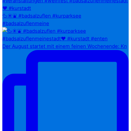
🦆☀️⛲ #badsalzuflen #kurparksee
#badsalzuflenmeine
Der August startet mit einem feinen Wochenende: Kn