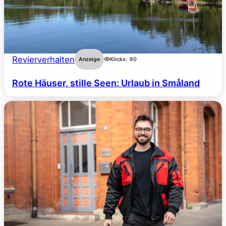
Revierverhalten
Anzeige
Klicks:
60
Rote Häuser, stille Seen: Urlaub in Småland