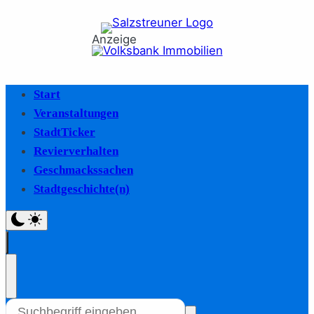
Anzeige
Start
Veranstaltungen
StadtTicker
Revierverhalten
Geschmackssachen
Stadtgeschichte(n)