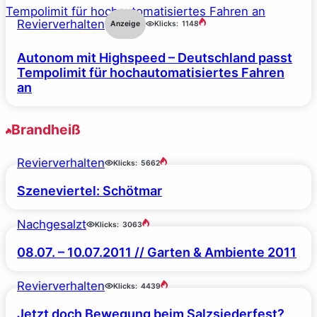
Revierverhalten
Anzeige
Klicks:
1148
Autonom mit Highspeed – Deutschland passt
Tempolimit für hochautomatisiertes Fahren
an
Brandheiß
Revierverhalten
Klicks:
5662
Szeneviertel: Schötmar
Nachgesalzt
Klicks:
3063
08.07. – 10.07.2011 // Garten & Ambiente 2011
Revierverhalten
Klicks:
4439
Jetzt doch Bewegung beim Salzsiederfest?