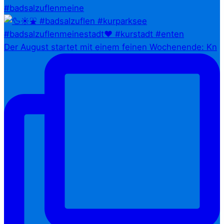
#badsalzuflenmeine
Der August startet mit einem feinen Wochenende: Kn