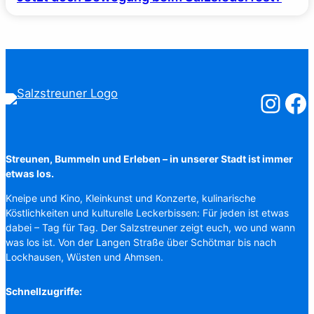
Salzstreuner
Salzst
Streunen, Bummeln und Erleben – in unserer Stadt ist immer
etwas los.
Kneipe und Kino, Kleinkunst und Konzerte, kulinarische
Köstlichkeiten und kulturelle Leckerbissen: Für jeden ist etwas
dabei – Tag für Tag. Der Salzstreuner zeigt euch, wo und wann
was los ist. Von der Langen Straße über Schötmar bis nach
Lockhausen, Wüsten und Ahmsen.
Schnellzugriffe: