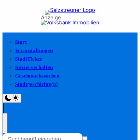
Anzeige
Start
Veranstaltungen
StadtTicker
Revierverhalten
Geschmackssachen
Stadtgeschichte(n)