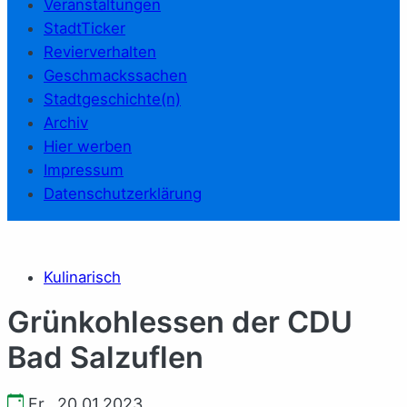
Veranstaltungen
StadtTicker
Revierverhalten
Geschmackssachen
Stadtgeschichte(n)
Archiv
Hier werben
Impressum
Datenschutzerklärung
Kulinarisch
Grünkohlessen der CDU
Bad Salzuflen
Fr., 20.01.2023