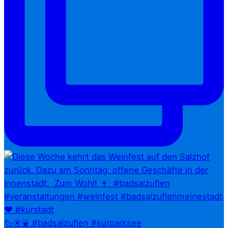
🦆☀️⛲ #badsalzuflen #kurparksee