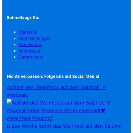
Schnellzugriffe:
Startseite
Veranstaltungen
Hier werben
Impressum
Datenschutz
Nichts verpassen: Folge uns auf Social Media!
Auftakt des Weinfests auf dem Salzhof. 🍷
#badsalz
Diese Woche kehrt das Weinfest auf den Salzhof