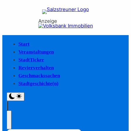
Anzeige
Start
Veranstaltungen
StadtTicker
Revierverhalten
Geschmackssachen
Stadtgeschichte(n)