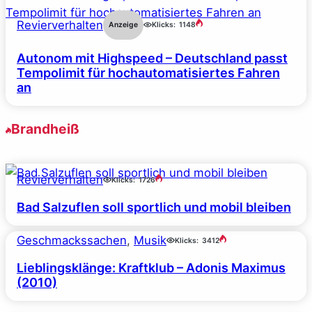
Revierverhalten
Anzeige
Klicks:
1148
Autonom mit Highspeed – Deutschland passt
Tempolimit für hochautomatisiertes Fahren
an
Brandheiß
Revierverhalten
Klicks:
1726
Bad Salzuflen soll sportlich und mobil bleiben
Geschmackssachen
, 
Musik
Klicks:
3412
Lieblingsklänge: Kraftklub – Adonis Maximus
(2010)