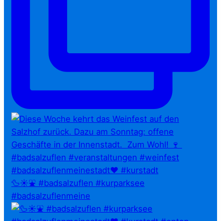
🦆☀️⛲ #badsalzuflen #kurparksee
#badsalzuflenmeine