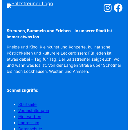
Salzstreuner a
Salzstreu
Streunen, Bummeln und Erleben – in unserer Stadt ist
immer etwas los.
Kneipe und Kino, Kleinkunst und Konzerte, kulinarische
Köstlichkeiten und kulturelle Leckerbissen: Für jeden ist
etwas dabei – Tag für Tag. Der Salzstreuner zeigt euch, wo
und wann was los ist. Von der Langen Straße über Schötmar
bis nach Lockhausen, Wüsten und Ahmsen.
Schnellzugriffe:
Startseite
Veranstaltungen
Hier werben
Impressum
Datenschutz