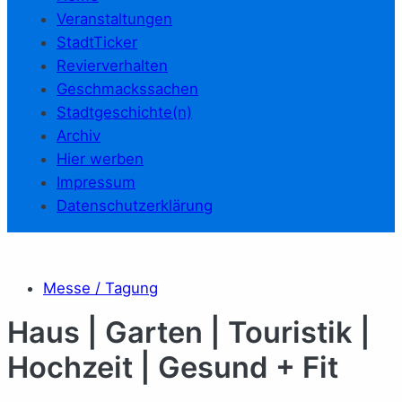
Veranstaltungen
StadtTicker
Revierverhalten
Geschmackssachen
Stadtgeschichte(n)
Archiv
Hier werben
Impressum
Datenschutzerklärung
Messe / Tagung
Haus | Garten | Touristik |
Hochzeit | Gesund + Fit