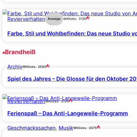
Revierverhalten
Anzeige
Klicks:
3120
Farbe, Stil und Wohlbefinden: Das neue Studio v
Brandheiß
Archiv
Klicks:
2590
Spiel des Jahres – Die Glosse für den Oktober 2
Revierverhalten
Klicks:
3134
Ferienspaß – Das Anti-Langeweile-Programm
Geschmackssachen
, 
Musik
Klicks:
3075