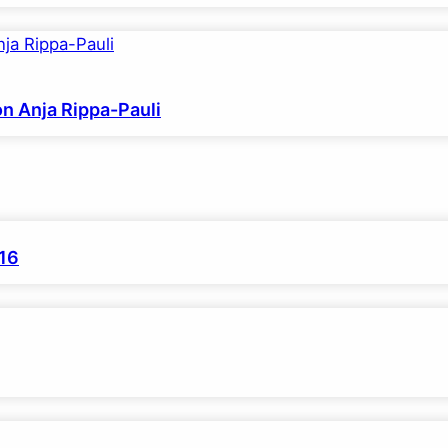
on Anja Rippa-Pauli
016