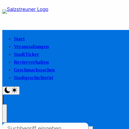
Start
Veranstaltungen
StadtTicker
Revierverhalten
Geschmackssachen
Stadtgeschichte(n)