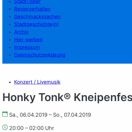
StadtTicker
Revierverhalten
Geschmackssachen
Stadtgeschichte(n)
Archiv
Hier werben
Impressum
Datenschutzerklärung
Konzert / Livemusik
Honky Tonk® Kneipenfes
Sa., 06.04.2019 – So., 07.04.2019
20:00 – 02:00 Uhr