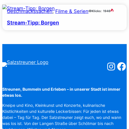
Geschmackssachen
, 
Filme & Serien
Klicks:
1946
Stream-Tipp: Borgen
Salzstreuner
Salzst
Streunen, Bummeln und Erleben – in unserer Stadt ist immer
etwas los.
Kneipe und Kino, Kleinkunst und Konzerte, kulinarische
Köstlichkeiten und kulturelle Leckerbissen: Für jeden ist etwas
dabei – Tag für Tag. Der Salzstreuner zeigt euch, wo und wann
was los ist. Von der Langen Straße über Schötmar bis nach