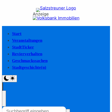
Anzeige
Start
Veranstaltungen
StadtTicker
Revierverhalten
Geschmackssachen
Stadtgeschichte(n)