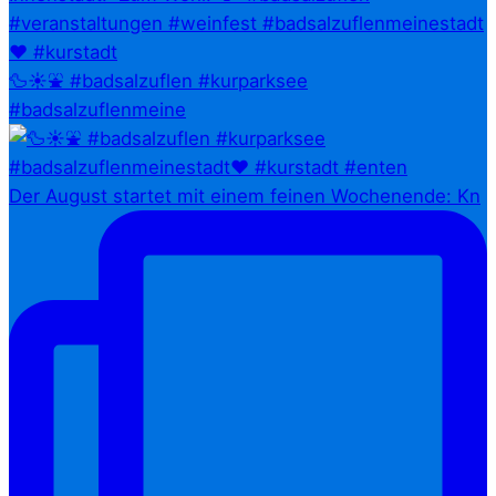
🦆☀️⛲ #badsalzuflen #kurparksee
#badsalzuflenmeine
Der August startet mit einem feinen Wochenende: Kn