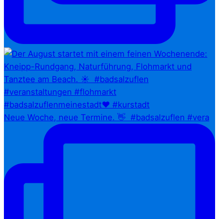
Neue Woche, neue Termine. 👋⁠ ⁠ #badsalzuflen #vera