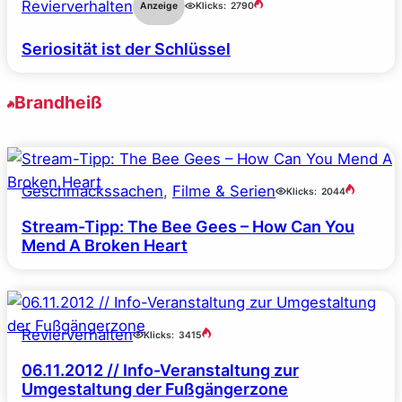
Revierverhalten
Anzeige
Klicks:
2790
Seriosität ist der Schlüssel
Brandheiß
Geschmackssachen
, 
Filme & Serien
Klicks:
2044
Stream-Tipp: The Bee Gees – How Can You
Mend A Broken Heart
Revierverhalten
Klicks:
3415
06.11.2012 // Info-Veranstaltung zur
Umgestaltung der Fußgängerzone