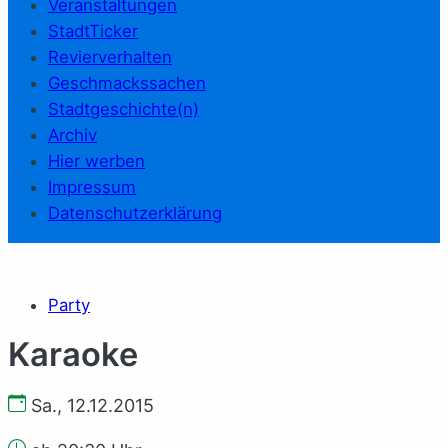
Veranstaltungen
StadtTicker
Revierverhalten
Geschmackssachen
Stadtgeschichte(n)
Archiv
Hier werben
Impressum
Datenschutzerklärung
Party
Karaoke
Sa., 12.12.2015