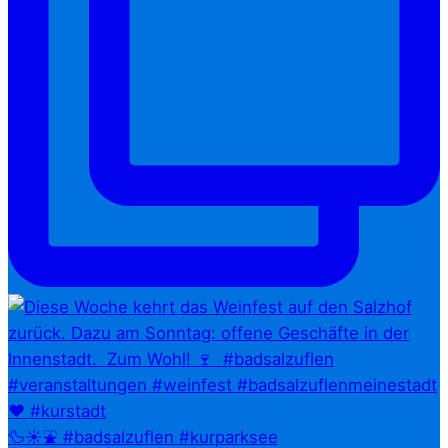
🦆☀️⛲ #badsalzuflen #kurparksee