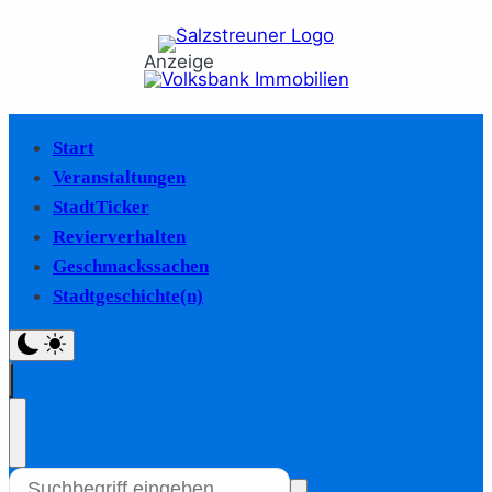
Anzeige
Start
Veranstaltungen
StadtTicker
Revierverhalten
Geschmackssachen
Stadtgeschichte(n)