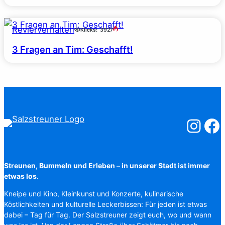
Revierverhalten
Klicks:
3927
3 Fragen an Tim: Geschafft!
Salzstreuner
Salzst
Streunen, Bummeln und Erleben – in unserer Stadt ist immer
etwas los.
Kneipe und Kino, Kleinkunst und Konzerte, kulinarische
Köstlichkeiten und kulturelle Leckerbissen: Für jeden ist etwas
dabei – Tag für Tag. Der Salzstreuner zeigt euch, wo und wann