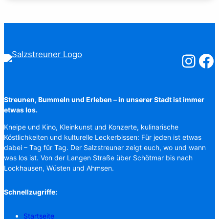
Salzstreuner
Salzst
Streunen, Bummeln und Erleben – in unserer Stadt ist immer
etwas los.
Kneipe und Kino, Kleinkunst und Konzerte, kulinarische
Köstlichkeiten und kulturelle Leckerbissen: Für jeden ist etwas
dabei – Tag für Tag. Der Salzstreuner zeigt euch, wo und wann
was los ist. Von der Langen Straße über Schötmar bis nach
Lockhausen, Wüsten und Ahmsen.
Schnellzugriffe:
Startseite