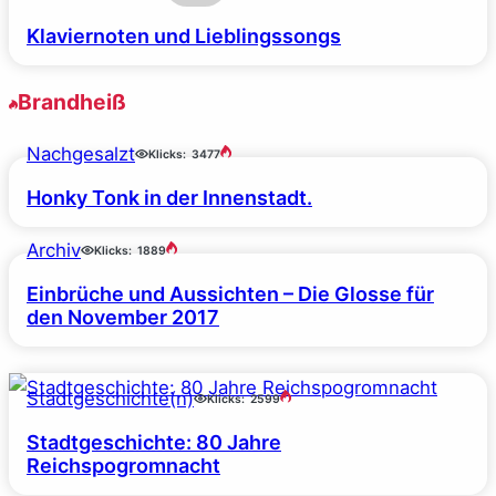
Klaviernoten und Lieblingssongs
Brandheiß
Nachgesalzt
Klicks:
3477
Honky Tonk in der Innenstadt.
Archiv
Klicks:
1889
Einbrüche und Aussichten – Die Glosse für
den November 2017
Stadtgeschichte(n)
Klicks:
2599
Stadtgeschichte: 80 Jahre
Reichspogromnacht