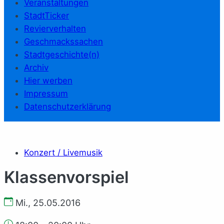
Veranstaltungen
StadtTicker
Revierverhalten
Geschmackssachen
Stadtgeschichte(n)
Archiv
Hier werben
Impressum
Datenschutzerklärung
Konzert / Livemusik
Klassenvorspiel
Mi., 25.05.2016