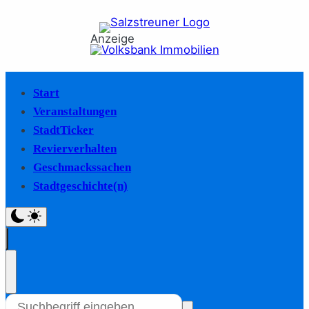
Anzeige
Start
Veranstaltungen
StadtTicker
Revierverhalten
Geschmackssachen
Stadtgeschichte(n)