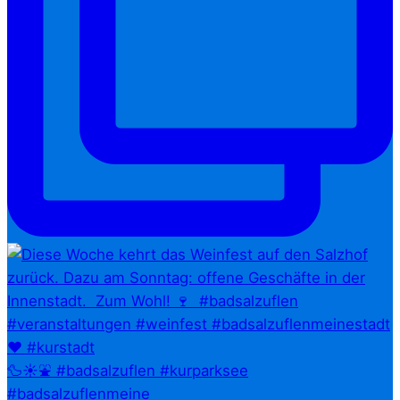
🦆☀️⛲ #badsalzuflen #kurparksee
#badsalzuflenmeine