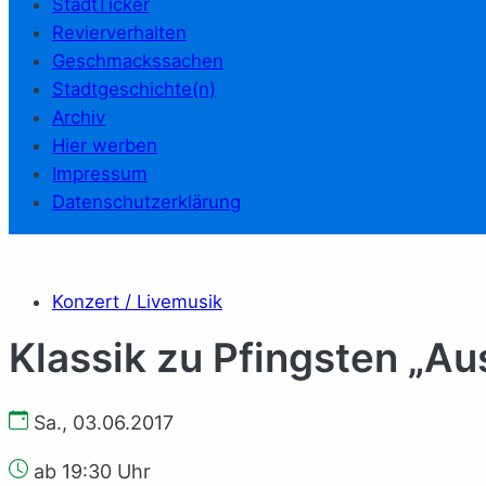
StadtTicker
Revierverhalten
Geschmackssachen
Stadtgeschichte(n)
Archiv
Hier werben
Impressum
Datenschutzerklärung
Konzert / Livemusik
Klassik zu Pfingsten „A
Sa., 03.06.2017
ab 19:30 Uhr