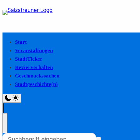
Start
Veranstaltungen
StadtTicker
Revierverhalten
Geschmackssachen
Stadtgeschichte(n)