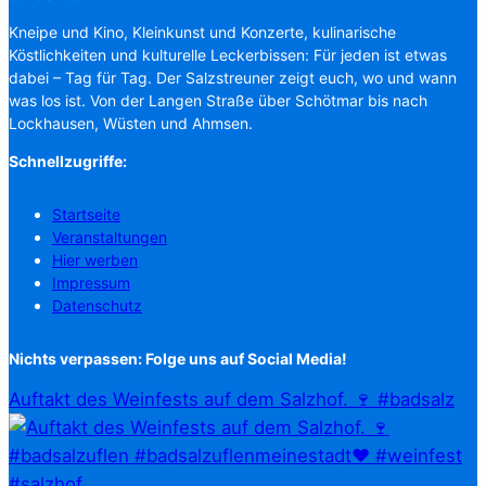
Kneipe und Kino, Kleinkunst und Konzerte, kulinarische
Köstlichkeiten und kulturelle Leckerbissen: Für jeden ist etwas
dabei – Tag für Tag. Der Salzstreuner zeigt euch, wo und wann
was los ist. Von der Langen Straße über Schötmar bis nach
Lockhausen, Wüsten und Ahmsen.
Schnellzugriffe:
Startseite
Veranstaltungen
Hier werben
Impressum
Datenschutz
Nichts verpassen: Folge uns auf Social Media!
Auftakt des Weinfests auf dem Salzhof. 🍷 #badsalz