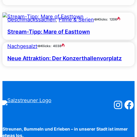
Geschmackssachen
, 
Filme & Serien
Klicks:
1206
Stream-Tipp: Mare of Easttown
Nachgesalzt
Klicks:
4038
Neue Attraktion: Der Konzerthallenvorplatz
Salzstreuner
Salzst
Streunen, Bummeln und Erleben – in unserer Stadt ist immer
etwas los.