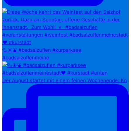
🦆☀️⛲ #badsalzuflen #kurparksee
#badsalzuflenmeine
Der August startet mit einem feinen Wochenende: Kn