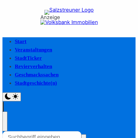
Anzeige
Start
Veranstaltungen
StadtTicker
Revierverhalten
Geschmackssachen
Stadtgeschichte(n)