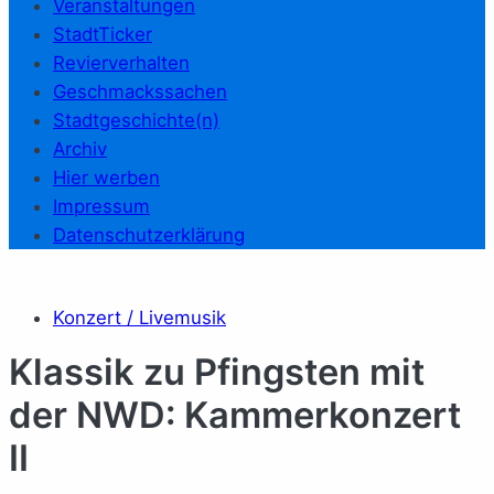
Veranstaltungen
StadtTicker
Revierverhalten
Geschmackssachen
Stadtgeschichte(n)
Archiv
Hier werben
Impressum
Datenschutzerklärung
Konzert / Livemusik
Klassik zu Pfingsten mit
der NWD: Kammerkonzert
II