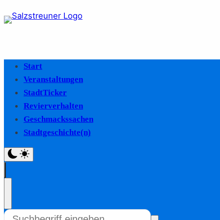
Start
Veranstaltungen
StadtTicker
Revierverhalten
Geschmackssachen
Stadtgeschichte(n)