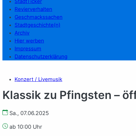
StadtTicker
Revierverhalten
Geschmackssachen
Stadtgeschichte(n)
Archiv
Hier werben
Impressum
Datenschutzerklärung
Konzert / Livemusik
Klassik zu Pfingsten – ö
Sa., 07.06.2025
ab 10:00 Uhr