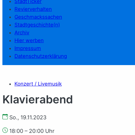
StadtTicker
Revierverhalten
Geschmackssachen
Stadtgeschichte(n)
Archiv
Hier werben
Impressum
Datenschutzerklärung
Konzert / Livemusik
Klavierabend
So., 19.11.2023
18:00 – 20:00 Uhr