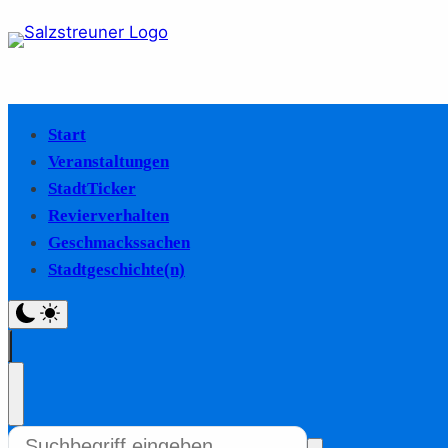
Start
Veranstaltungen
StadtTicker
Revierverhalten
Geschmackssachen
Stadtgeschichte(n)