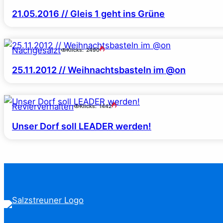
21.05.2016 // Gleis 1 geht ins Grüne
Nachgesalzt
Klicks:
2490
25.11.2012 // Weihnachtsbasteln im @on
Revierverhalten
Klicks:
1442
Unser Dorf soll LEADER werden!