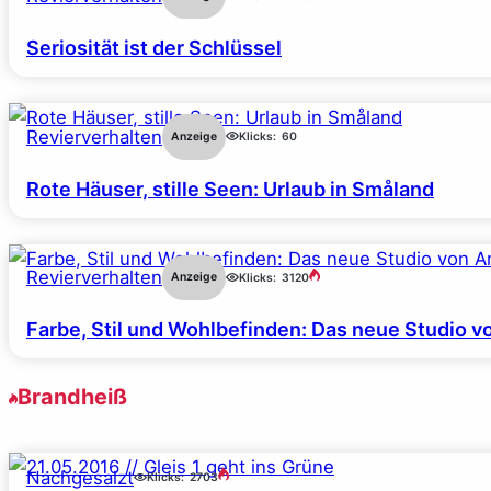
Seriosität ist der Schlüssel
Revierverhalten
Anzeige
Klicks:
60
Rote Häuser, stille Seen: Urlaub in Småland
Revierverhalten
Anzeige
Klicks:
3120
Farbe, Stil und Wohlbefinden: Das neue Studio v
Brandheiß
Nachgesalzt
Klicks:
2703