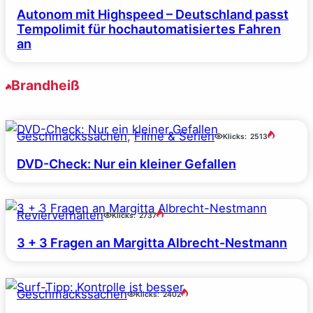
Autonom mit Highspeed – Deutschland passt
Tempolimit für hochautomatisiertes Fahren
an
Brandheiß
Geschmackssachen
, 
Filme & Serien
Klicks:
2513
DVD-Check: Nur ein kleiner Gefallen
Revierverhalten
Klicks:
2737
3 + 3 Fragen an Margitta Albrecht-Nestmann
Geschmackssachen
Klicks:
2402