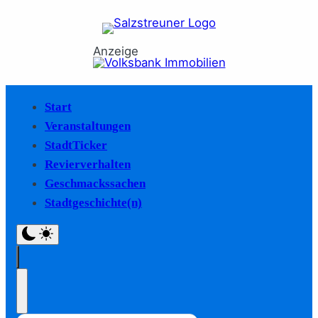
Anzeige
Start
Veranstaltungen
StadtTicker
Revierverhalten
Geschmackssachen
Stadtgeschichte(n)