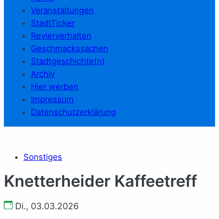
Veranstaltungen
StadtTicker
Revierverhalten
Geschmackssachen
Stadtgeschichte(n)
Archiv
Hier werben
Impressum
Datenschutzerklärung
Sonstiges
Knetterheider Kaffeetreff
Di., 03.03.2026