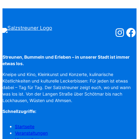
Salzstreuner
Salzst
Streunen, Bummeln und Erleben – in unserer Stadt ist immer
etwas los.
Kneipe und Kino, Kleinkunst und Konzerte, kulinarische
Köstlichkeiten und kulturelle Leckerbissen: Für jeden ist etwas
dabei – Tag für Tag. Der Salzstreuner zeigt euch, wo und wann
was los ist. Von der Langen Straße über Schötmar bis nach
Lockhausen, Wüsten und Ahmsen.
Schnellzugriffe:
Startseite
Veranstaltungen