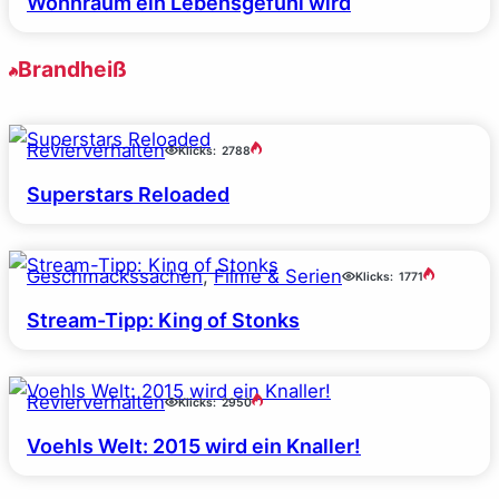
Wohnraum ein Lebensgefühl wird
Brandheiß
Revierverhalten
Klicks:
2788
Superstars Reloaded
Geschmackssachen
, 
Filme & Serien
Klicks:
1771
Stream-Tipp: King of Stonks
Revierverhalten
Klicks:
2950
Voehls Welt: 2015 wird ein Knaller!