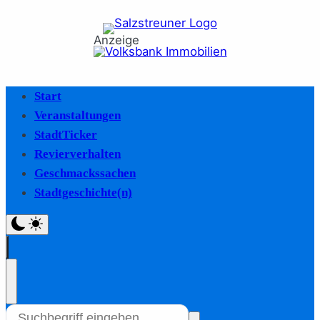
Anzeige
Start
Veranstaltungen
StadtTicker
Revierverhalten
Geschmackssachen
Stadtgeschichte(n)