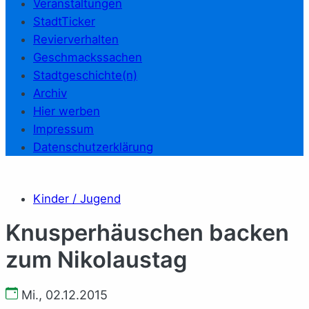
Veranstaltungen
StadtTicker
Revierverhalten
Geschmackssachen
Stadtgeschichte(n)
Archiv
Hier werben
Impressum
Datenschutzerklärung
Kinder / Jugend
Knusperhäuschen backen
zum Nikolaustag
Mi., 02.12.2015