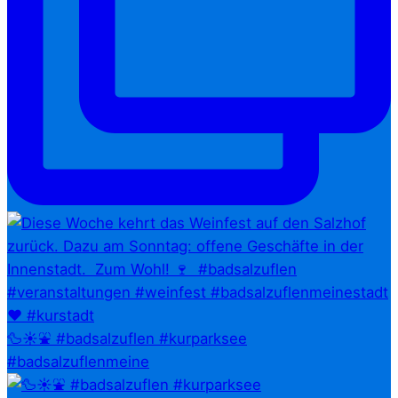
🦆☀️⛲ #badsalzuflen #kurparksee
#badsalzuflenmeine