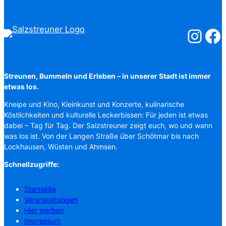
Salzstreuner
Salzst
Streunen, Bummeln und Erleben – in unserer Stadt ist immer
etwas los.
Kneipe und Kino, Kleinkunst und Konzerte, kulinarische
Köstlichkeiten und kulturelle Leckerbissen: Für jeden ist etwas
dabei – Tag für Tag. Der Salzstreuner zeigt euch, wo und wann
was los ist. Von der Langen Straße über Schötmar bis nach
Lockhausen, Wüsten und Ahmsen.
Schnellzugriffe:
Startseite
Veranstaltungen
Hier werben
Impressum