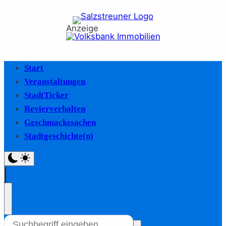
Anzeige
Start
Veranstaltungen
StadtTicker
Revierverhalten
Geschmackssachen
Stadtgeschichte(n)