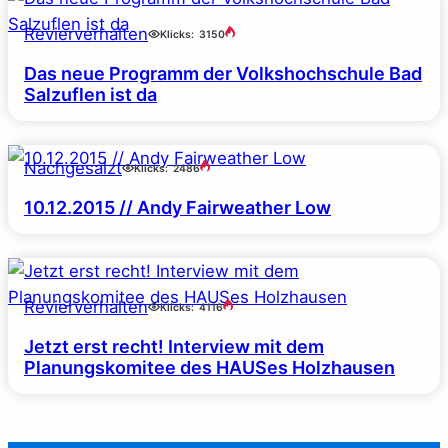
Revierverhalten
Klicks:
3150
Das neue Programm der Volkshochschule Bad
Salzuflen ist da
Nachgesalzt
Klicks:
2486
10.12.2015 // Andy Fairweather Low
Revierverhalten
Klicks:
4116
Jetzt erst recht! Interview mit dem
Planungskomitee des HAUSes Holzhausen