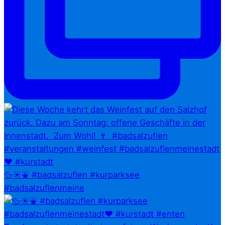
🦆☀️⛲ #badsalzuflen #kurparksee
#badsalzuflenmeine