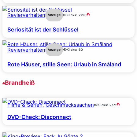
Revierverhalten
Anzeige
Klicks:
2790
Seriosität ist der Schlüssel
Revierverhalten
Anzeige
Klicks:
60
Rote Häuser, stille Seen: Urlaub in Småland
Brandheiß
Filme & Serien
, 
Geschmackssachen
Klicks:
2771
DVD-Check: Disconnect