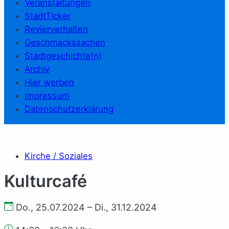
Veranstaltungen
StadtTicker
Revierverhalten
Geschmackssachen
Stadtgeschichte(n)
Archiv
Hier werben
Impressum
Datenschutzerklärung
Kirche / Soziales
Kulturcafé
Do., 25.07.2024 – Di., 31.12.2024