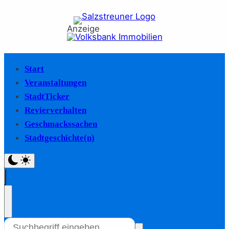
Anzeige
Start
Veranstaltungen
StadtTicker
Revierverhalten
Geschmackssachen
Stadtgeschichte(n)