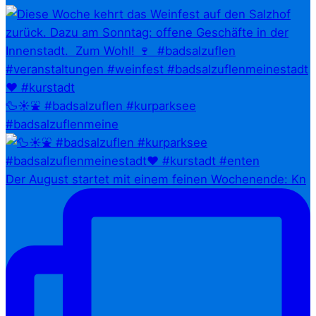
🦆☀️⛲ #badsalzuflen #kurparksee
#badsalzuflenmeine
Der August startet mit einem feinen Wochenende: Kn