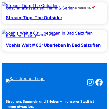
Geschmackssachen
, 
Filme & Serien
Klicks:
1207
Stream-Tipp: The Outsider
Revierverhalten
Klicks:
5190
Voehls Welt # 63: Überleben in Bad Salzuflen
Salzstreuner a
Salzstreu
Streunen, Bummeln und Erleben – in unserer Stadt ist
immer etwas los.