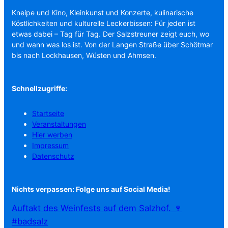
Kneipe und Kino, Kleinkunst und Konzerte, kulinarische
Köstlichkeiten und kulturelle Leckerbissen: Für jeden ist
etwas dabei – Tag für Tag. Der Salzstreuner zeigt euch, wo
und wann was los ist. Von der Langen Straße über Schötmar
bis nach Lockhausen, Wüsten und Ahmsen.
Schnellzugriffe:
Startseite
Veranstaltungen
Hier werben
Impressum
Datenschutz
Nichts verpassen: Folge uns auf Social Media!
Auftakt des Weinfests auf dem Salzhof. 🍷
#badsalz