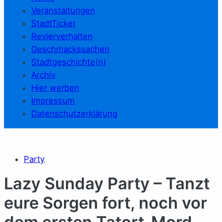
Veranstaltungen
StadtTicker
Revierverhalten
Geschmackssachen
Stadtgeschichte(n)
Archiv
Hier werben
Impressum
Datenschutzerklärung
Party
Lazy Sunday Party – Tanzt
eure Sorgen fort, noch vor
dem ersten Tatort-Mord