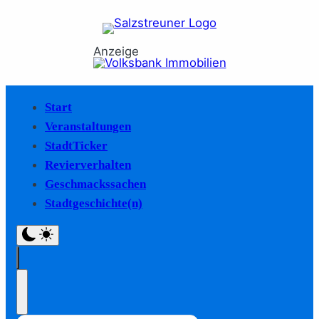
Anzeige
Start
Veranstaltungen
StadtTicker
Revierverhalten
Geschmackssachen
Stadtgeschichte(n)