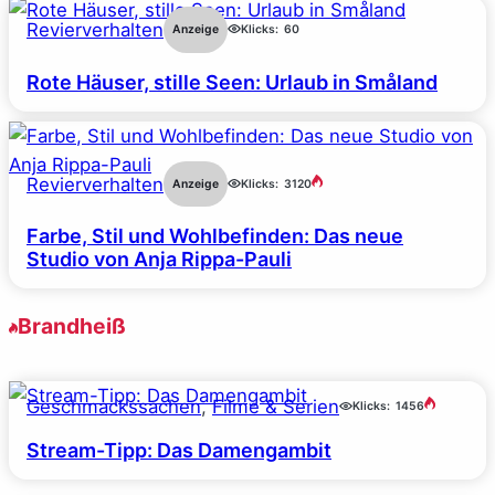
Revierverhalten
Anzeige
Klicks:
60
Rote Häuser, stille Seen: Urlaub in Småland
Revierverhalten
Anzeige
Klicks:
3120
Farbe, Stil und Wohlbefinden: Das neue
Studio von Anja Rippa-Pauli
Brandheiß
Geschmackssachen
, 
Filme & Serien
Klicks:
1456
Stream-Tipp: Das Damengambit