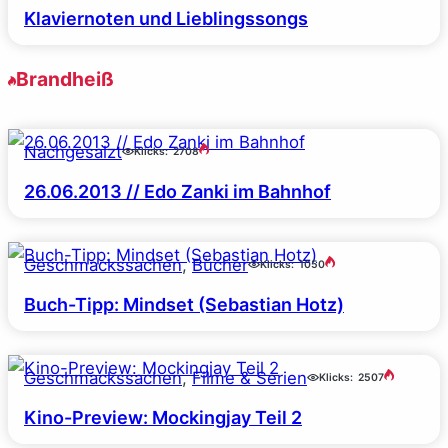
Klaviernoten und Lieblingssongs
Brandheiß
Nachgesalzt
Klicks:
2708
26.06.2013 // Edo Zanki im Bahnhof
Geschmackssachen
, 
Bücher
Klicks:
1050
Buch-Tipp: Mindset (Sebastian Hotz)
Geschmackssachen
, 
Filme & Serien
Klicks:
2507
Kino-Preview: Mockingjay Teil 2