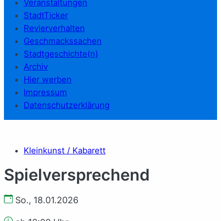
Veranstaltungen
StadtTicker
Revierverhalten
Geschmackssachen
Stadtgeschichte(n)
Archiv
Hier werben
Impressum
Datenschutzerklärung
Kleinkunst / Kabarett
Spielversprechend
So., 18.01.2026