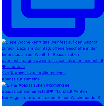
🦆☀️⛲ #badsalzuflen #kurparksee
#badsalzuflenmeine
Der August startet mit einem feinen Wochenende: Kn