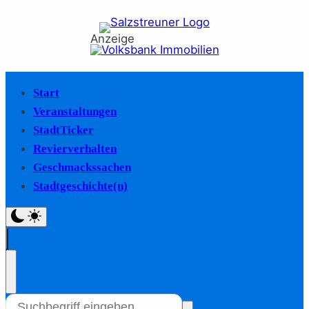
Anzeige
Start
Veranstaltungen
StadtTicker
Revierverhalten
Geschmackssachen
Stadtgeschichte(n)