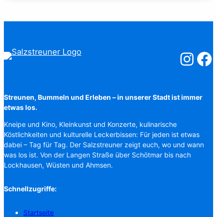
Salzstreuner
Salzst
Streunen, Bummeln und Erleben – in unserer Stadt ist immer
etwas los.
Kneipe und Kino, Kleinkunst und Konzerte, kulinarische
Köstlichkeiten und kulturelle Leckerbissen: Für jeden ist etwas
dabei – Tag für Tag. Der Salzstreuner zeigt euch, wo und wann
was los ist. Von der Langen Straße über Schötmar bis nach
Lockhausen, Wüsten und Ahmsen.
Schnellzugriffe:
Startseite