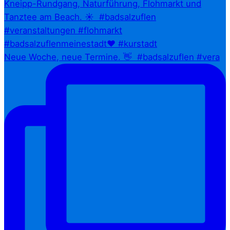
Neue Woche, neue Termine. 👋⁠ ⁠ #badsalzuflen #vera