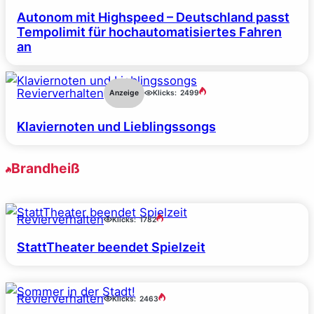
Autonom mit Highspeed – Deutschland passt
Tempolimit für hochautomatisiertes Fahren
an
Revierverhalten
Anzeige
Klicks:
2499
Klaviernoten und Lieblingssongs
Brandheiß
Revierverhalten
Klicks:
1782
StattTheater beendet Spielzeit
Revierverhalten
Klicks:
2463