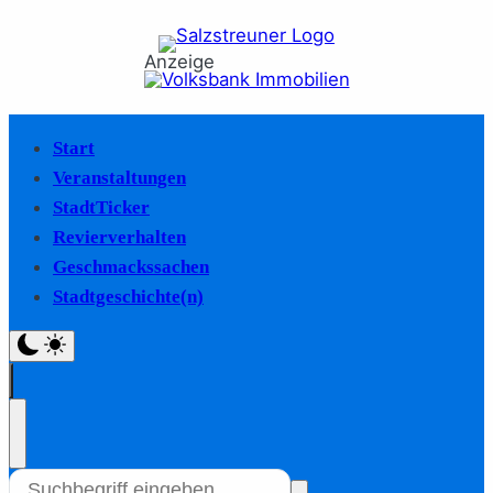
Anzeige
Start
Veranstaltungen
StadtTicker
Revierverhalten
Geschmackssachen
Stadtgeschichte(n)