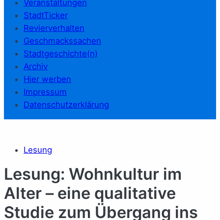
Veranstaltungen
StadtTicker
Revierverhalten
Geschmackssachen
Stadtgeschichte(n)
Archiv
Hier werben
Impressum
Datenschutzerklärung
Lesung
Lesung: Wohnkultur im
Alter – eine qualitative
Studie zum Übergang ins