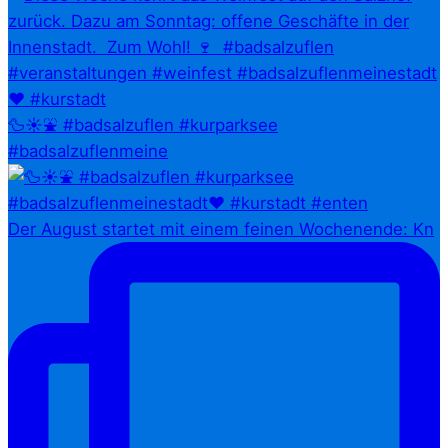
🦆☀️⛲ #badsalzuflen #kurparksee
#badsalzuflenmeine
Der August startet mit einem feinen Wochenende: Kn