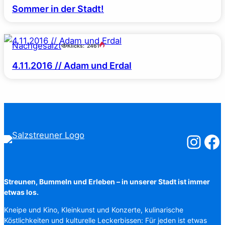
Sommer in der Stadt!
Nachgesalzt
Klicks:
2461
4.11.2016 // Adam und Erdal
Salzstreuner
Salzst
Streunen, Bummeln und Erleben – in unserer Stadt ist immer
etwas los.
Kneipe und Kino, Kleinkunst und Konzerte, kulinarische
Köstlichkeiten und kulturelle Leckerbissen: Für jeden ist etwas