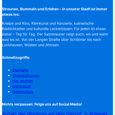
Streunen, Bummeln und Erleben – in unserer Stadt ist immer
etwas los.
Kneipe und Kino, Kleinkunst und Konzerte, kulinarische
Köstlichkeiten und kulturelle Leckerbissen: Für jeden ist etwas
dabei – Tag für Tag. Der Salzstreuner zeigt euch, wo und wann
was los ist. Von der Langen Straße über Schötmar bis nach
Lockhausen, Wüsten und Ahmsen.
Schnellzugriffe:
Startseite
Veranstaltungen
Hier werben
Impressum
Datenschutz
Nichts verpassen: Folge uns auf Social Media!
Auftakt des Weinfests auf dem Salzhof. 🍷 #badsalz