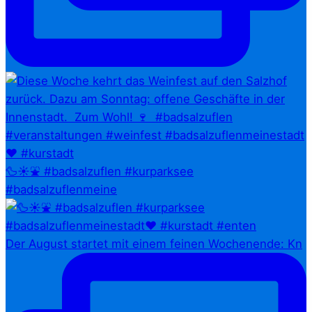
🦆☀️⛲ #badsalzuflen #kurparksee
#badsalzuflenmeine
Der August startet mit einem feinen Wochenende: Kn