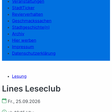
Veranstaltungen
StadtTicker
Revierverhalten
Geschmackssachen
Stadtgeschichte(n)
Archiv
Hier werben
Impressum
Datenschutzerklärung
Lesung
Lines Leseclub
Fr., 25.09.2026