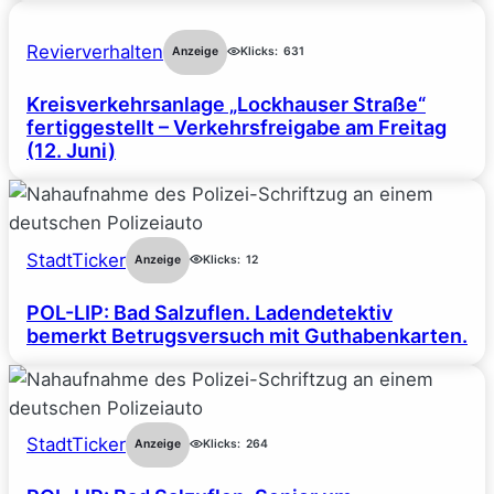
Revierverhalten
Anzeige
Klicks:
631
Kreisverkehrsanlage „Lockhauser Straße“
fertiggestellt – Verkehrsfreigabe am Freitag
(12. Juni)
StadtTicker
Anzeige
Klicks:
12
POL-LIP: Bad Salzuflen. Ladendetektiv
bemerkt Betrugsversuch mit Guthabenkarten.
StadtTicker
Anzeige
Klicks:
264