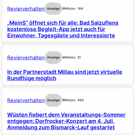
Revierverhalten
Anzeige
Klicks:
184
„MeinS“ öffnet sich für alle: Bad Salzuflens
kostenlose Begleit-App jetzt auch für
Einwohner, Tagesgäste und Interessierte
Revierverhalten
Anzeige
Klicks:
21
In der Partnerstadt Millau sind jetzt virtuelle
Rundflüge möglich
Revierverhalten
Anzeige
Klicks:
450
Wüsten fiebert dem Veranstaltungs-Sommer
entgegen: Dorfrocker-Konzert am 4. Juli,
Anmeldung zum Bismarck-Lauf gestartet