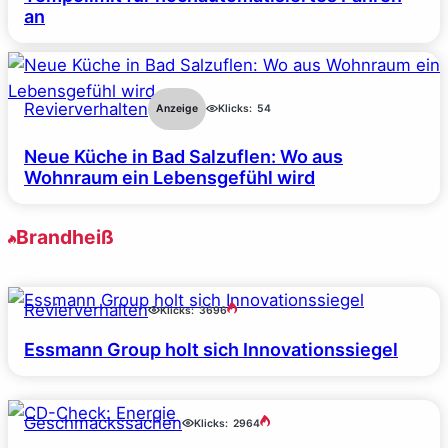
an
Revierverhalten
Anzeige
Klicks:
54
Neue Küche in Bad Salzuflen: Wo aus
Wohnraum ein Lebensgefühl wird
Brandheiß
Revierverhalten
Klicks:
3696
Essmann Group holt sich Innovationssiegel
Geschmackssachen
Klicks:
2964