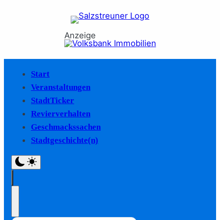
Anzeige
Start
Veranstaltungen
StadtTicker
Revierverhalten
Geschmackssachen
Stadtgeschichte(n)