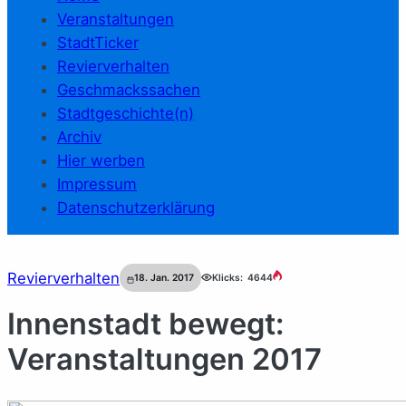
Veranstaltungen
StadtTicker
Revierverhalten
Geschmackssachen
Stadtgeschichte(n)
Archiv
Hier werben
Impressum
Datenschutzerklärung
Revierverhalten
18. Jan. 2017
Klicks:
4644
Innenstadt bewegt:
Veranstaltungen 2017