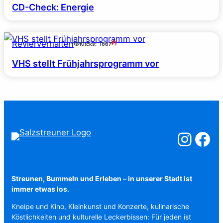
CD-Check: Energie
Revierverhalten
Klicks:
1687
VHS stellt Frühjahrsprogramm vor
Salzstreuner a
Salzstreu
Streunen, Bummeln und Erleben – in unserer Stadt ist
immer etwas los.
Kneipe und Kino, Kleinkunst und Konzerte, kulinarische
Köstlichkeiten und kulturelle Leckerbissen: Für jeden ist