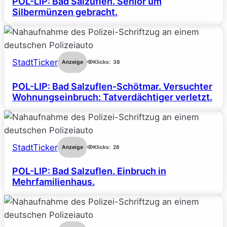
POL-LIP: Bad Salzuflen. Senior um
Silbermünzen gebracht.
StadtTicker
Anzeige
Klicks:
38
POL-LIP: Bad Salzuflen-Schötmar. Versuchter
Wohnungseinbruch: Tatverdächtiger verletzt.
StadtTicker
Anzeige
Klicks:
28
POL-LIP: Bad Salzuflen. Einbruch in
Mehrfamilienhaus.