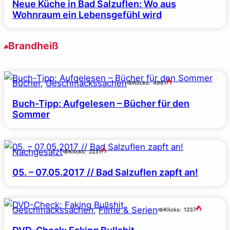
Neue Küche in Bad Salzuflen: Wo aus
Wohnraum ein Lebensgefühl wird
Brandheiß
Bücher
, 
Geschmackssachen
Klicks:
4961
Buch-Tipp: Aufgelesen – Bücher für den
Sommer
Nachgesalzt
Klicks:
2231
05. – 07.05.2017 // Bad Salzuflen zapft an!
Geschmackssachen
, 
Filme & Serien
Klicks:
1237