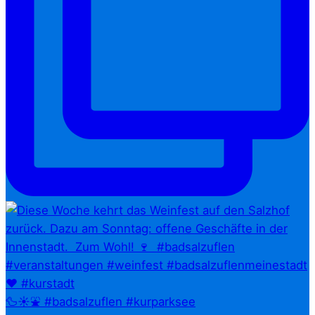
🦆☀️⛲ #badsalzuflen #kurparksee