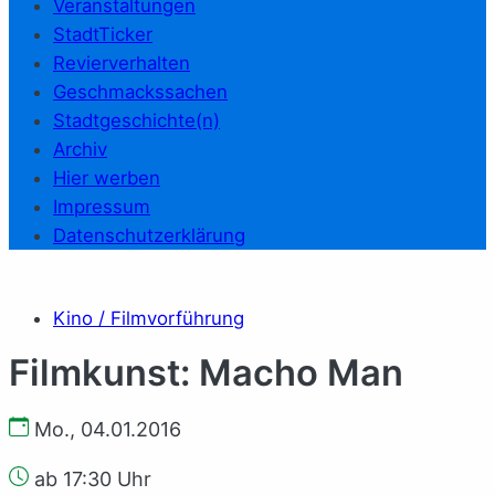
Veranstaltungen
StadtTicker
Revierverhalten
Geschmackssachen
Stadtgeschichte(n)
Archiv
Hier werben
Impressum
Datenschutzerklärung
Kino / Filmvorführung
Filmkunst: Macho Man
Mo., 04.01.2016
ab 17:30 Uhr