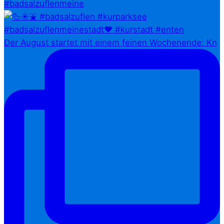
#badsalzuflenmeine
Der August startet mit einem feinen Wochenende: Kn