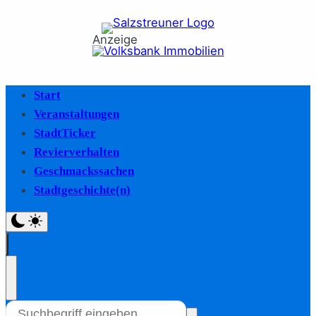
Anzeige
Start
Veranstaltungen
StadtTicker
Revierverhalten
Geschmackssachen
Stadtgeschichte(n)