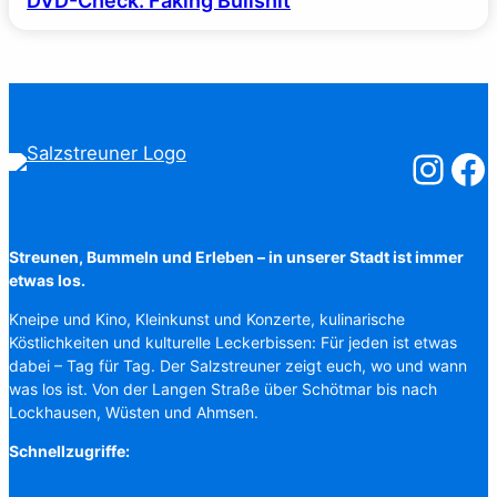
DVD-Check: Faking Bullshit
Salzstreuner
Salzst
Streunen, Bummeln und Erleben – in unserer Stadt ist immer
etwas los.
Kneipe und Kino, Kleinkunst und Konzerte, kulinarische
Köstlichkeiten und kulturelle Leckerbissen: Für jeden ist etwas
dabei – Tag für Tag. Der Salzstreuner zeigt euch, wo und wann
was los ist. Von der Langen Straße über Schötmar bis nach
Lockhausen, Wüsten und Ahmsen.
Schnellzugriffe: