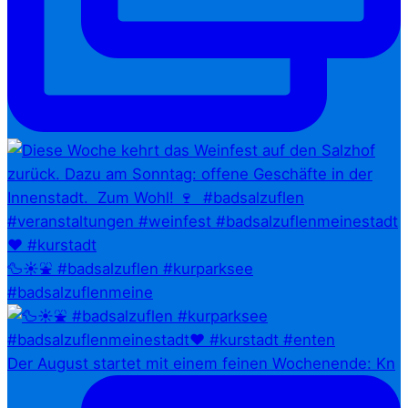
🦆☀️⛲ #badsalzuflen #kurparksee
#badsalzuflenmeine
Der August startet mit einem feinen Wochenende: Kn