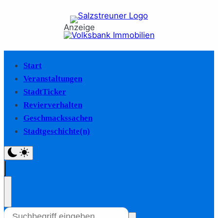
Anzeige
Start
Veranstaltungen
StadtTicker
Revierverhalten
Geschmackssachen
Stadtgeschichte(n)