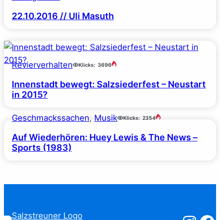
22.10.2016 // Uli Masuth
Revierverhalten
Klicks:
3696
Innenstadt bewegt: Salzsiederfest – Neustart
in 2015?
Geschmackssachen
, 
Musik
Klicks:
2354
Auf Wiederhören: Huey Lewis & The News –
Sports (1983)