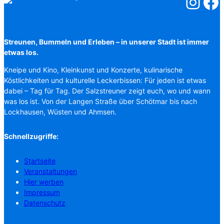
Salzstreuner
Salzst
Streunen, Bummeln und Erleben – in unserer Stadt ist immer
etwas los.
Kneipe und Kino, Kleinkunst und Konzerte, kulinarische
Köstlichkeiten und kulturelle Leckerbissen: Für jeden ist etwas
dabei – Tag für Tag. Der Salzstreuner zeigt euch, wo und wann
was los ist. Von der Langen Straße über Schötmar bis nach
Lockhausen, Wüsten und Ahmsen.
Schnellzugriffe:
Startseite
Veranstaltungen
Hier werben
Impressum
Datenschutz