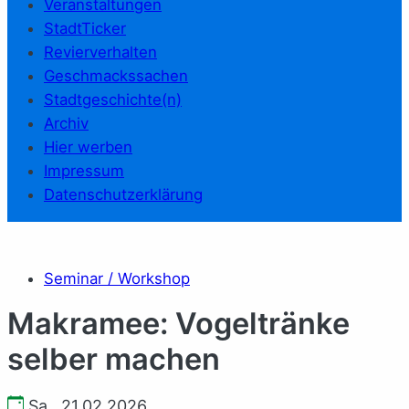
Veranstaltungen
StadtTicker
Revierverhalten
Geschmackssachen
Stadtgeschichte(n)
Archiv
Hier werben
Impressum
Datenschutzerklärung
Seminar / Workshop
Makramee: Vogeltränke
selber machen
Sa., 21.02.2026