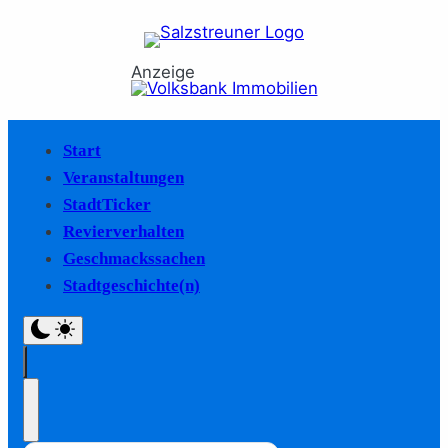
Anzeige
Start
Veranstaltungen
StadtTicker
Revierverhalten
Geschmackssachen
Stadtgeschichte(n)