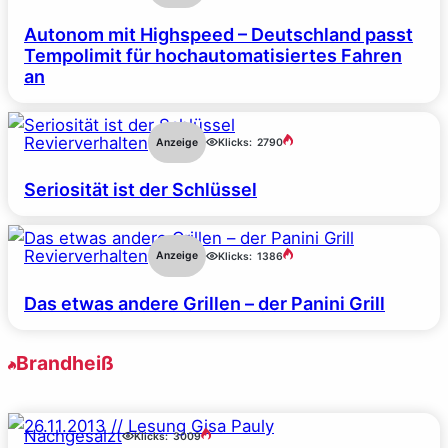
Autonom mit Highspeed – Deutschland passt
Tempolimit für hochautomatisiertes Fahren
an
Revierverhalten
Anzeige
Klicks:
2790
Seriosität ist der Schlüssel
Revierverhalten
Anzeige
Klicks:
1386
Das etwas andere Grillen – der Panini Grill
Brandheiß
Nachgesalzt
Klicks:
3009