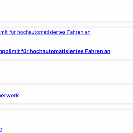
polimit für hochautomatisiertes Fahren an
euerwerk
r