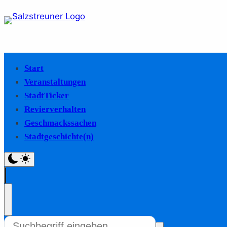
Start
Veranstaltungen
StadtTicker
Revierverhalten
Geschmackssachen
Stadtgeschichte(n)