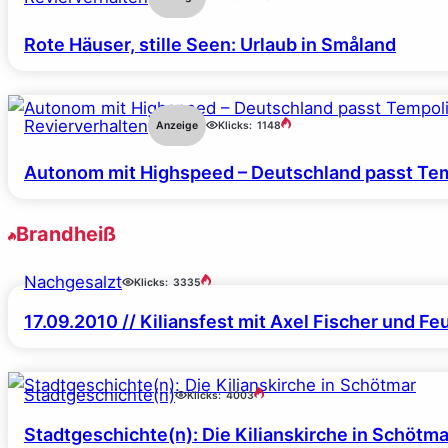
Rote Häuser, stille Seen: Urlaub in Småland
Revierverhalten
Anzeige
Klicks:
1148
Autonom mit Highspeed – Deutschland passt Tem
Brandheiß
Nachgesalzt
Klicks:
3335
17.09.2010 // Kiliansfest mit Axel Fischer und F
Stadtgeschichte(n)
Klicks:
4003
Stadtgeschichte(n): Die Kilianskirche in Schötma