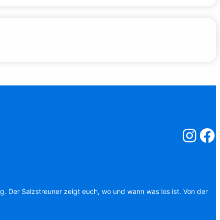
Salzstreuner
Salzst
ag. Der Salzstreuner zeigt euch, wo und wann was los ist. Von der