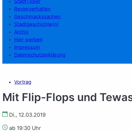
StadtTicker
Revierverhalten
Geschmackssachen
Stadtgeschichte(n)
Archiv
Hier werben
Impressum
Datenschutzerklärung
Vortrag
Mit Flip-Flops und Tewa
Di., 12.03.2019
ab 19:30 Uhr