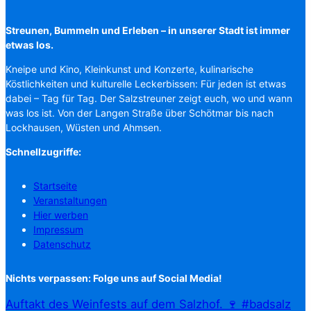
Streunen, Bummeln und Erleben – in unserer Stadt ist immer
etwas los.
Kneipe und Kino, Kleinkunst und Konzerte, kulinarische
Köstlichkeiten und kulturelle Leckerbissen: Für jeden ist etwas
dabei – Tag für Tag. Der Salzstreuner zeigt euch, wo und wann
was los ist. Von der Langen Straße über Schötmar bis nach
Lockhausen, Wüsten und Ahmsen.
Schnellzugriffe:
Startseite
Veranstaltungen
Hier werben
Impressum
Datenschutz
Nichts verpassen: Folge uns auf Social Media!
Auftakt des Weinfests auf dem Salzhof. 🍷 #badsalz