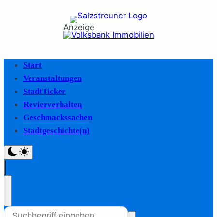
Anzeige
Start
Veranstaltungen
StadtTicker
Revierverhalten
Geschmackssachen
Stadtgeschichte(n)