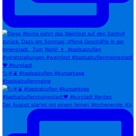
🦆☀️⛲ #badsalzuflen #kurparksee
#badsalzuflenmeine
Der August startet mit einem feinen Wochenende: Kn