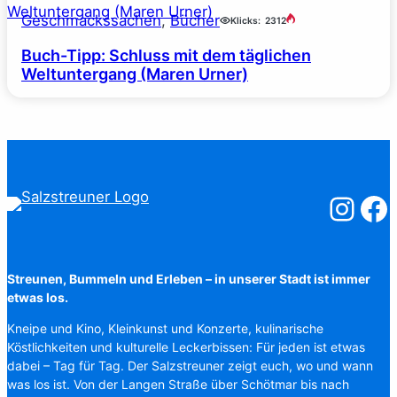
Geschmackssachen
, 
Bücher
Klicks:
2312
Buch-Tipp: Schluss mit dem täglichen
Weltuntergang (Maren Urner)
Salzstreuner
Salzst
Streunen, Bummeln und Erleben – in unserer Stadt ist immer
etwas los.
Kneipe und Kino, Kleinkunst und Konzerte, kulinarische
Köstlichkeiten und kulturelle Leckerbissen: Für jeden ist etwas
dabei – Tag für Tag. Der Salzstreuner zeigt euch, wo und wann
was los ist. Von der Langen Straße über Schötmar bis nach