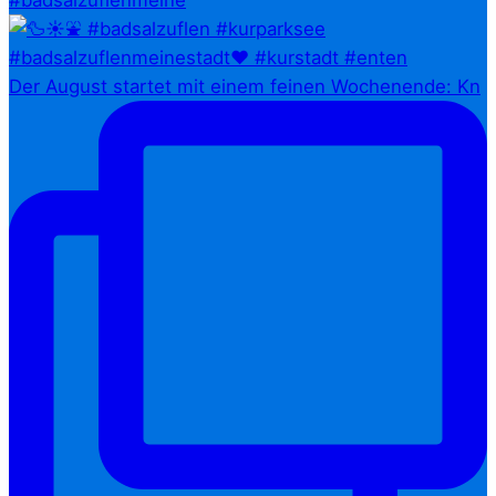
#badsalzuflenmeine
Der August startet mit einem feinen Wochenende: Kn