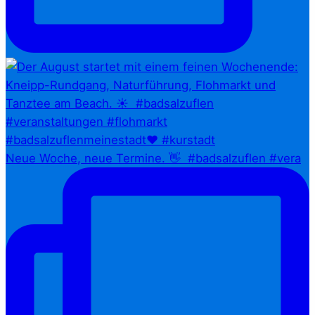
Neue Woche, neue Termine. 👋⁠ ⁠ #badsalzuflen #vera