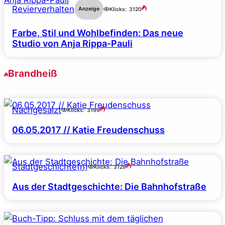
Revierverhalten
Anzeige
Klicks:
3120
Farbe, Stil und Wohlbefinden: Das neue
Studio von Anja Rippa-Pauli
Brandheiß
Nachgesalzt
Klicks:
3199
06.05.2017 // Katie Freudenschuss
Stadtgeschichte(n)
Klicks:
3129
Aus der Stadtgeschichte: Die Bahnhofstraße