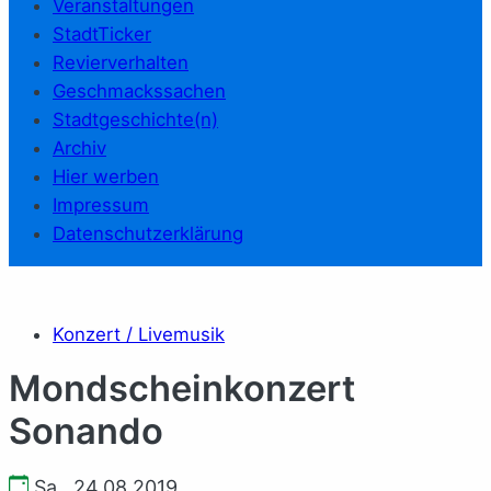
Veranstaltungen
StadtTicker
Revierverhalten
Geschmackssachen
Stadtgeschichte(n)
Archiv
Hier werben
Impressum
Datenschutzerklärung
Konzert / Livemusik
Mondscheinkonzert
Sonando
Sa., 24.08.2019