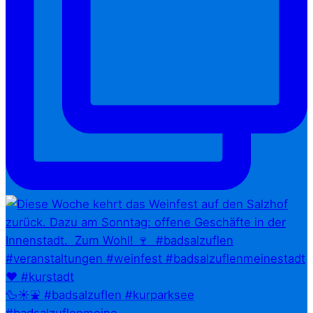
🦆☀️⛲ #badsalzuflen #kurparksee