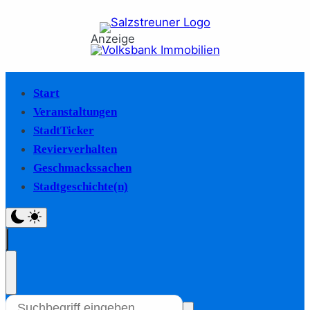
Anzeige
Start
Veranstaltungen
StadtTicker
Revierverhalten
Geschmackssachen
Stadtgeschichte(n)