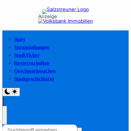
Anzeige
Start
Veranstaltungen
StadtTicker
Revierverhalten
Geschmackssachen
Stadtgeschichte(n)