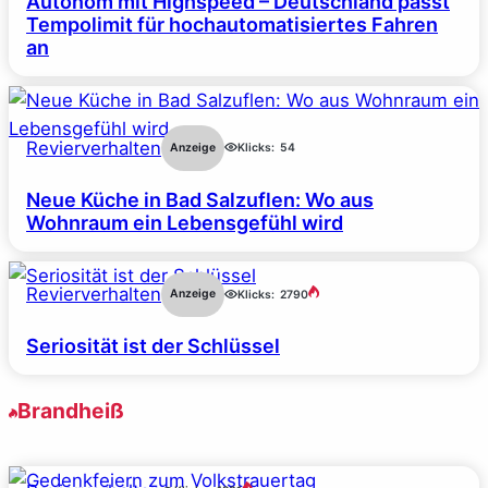
Autonom mit Highspeed – Deutschland passt
Tempolimit für hochautomatisiertes Fahren
an
Revierverhalten
Anzeige
Klicks:
54
Neue Küche in Bad Salzuflen: Wo aus
Wohnraum ein Lebensgefühl wird
Revierverhalten
Anzeige
Klicks:
2790
Seriosität ist der Schlüssel
Brandheiß