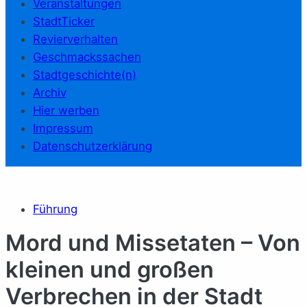
Veranstaltungen
StadtTicker
Revierverhalten
Geschmackssachen
Stadtgeschichte(n)
Archiv
Hier werben
Impressum
Datenschutzerklärung
Führung
Mord und Missetaten – Von
kleinen und großen
Verbrechen in der Stadt