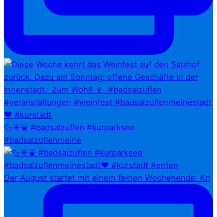
🦆☀️⛲ #badsalzuflen #kurparksee
#badsalzuflenmeine
Der August startet mit einem feinen Wochenende: Kn