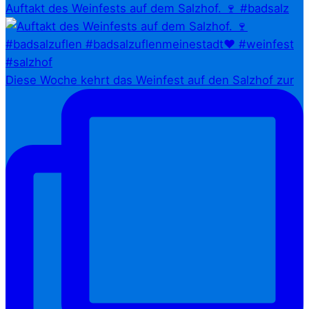
Auftakt des Weinfests auf dem Salzhof. 🍷 #badsalz
Diese Woche kehrt das Weinfest auf den Salzhof zur