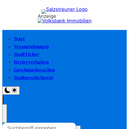
Anzeige
Start
Veranstaltungen
StadtTicker
Revierverhalten
Geschmackssachen
Stadtgeschichte(n)