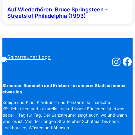
Auf Wiederhören: Bruce Springsteen –
Streets of Philadelphia (1993)
Salzstreuner
Salzst
Streunen, Bummeln und Erleben – in unserer Stadt ist immer
etwas los.
Kneipe und Kino, Kleinkunst und Konzerte, kulinarische
Köstlichkeiten und kulturelle Leckerbissen: Für jeden ist etwas
dabei – Tag für Tag. Der Salzstreuner zeigt euch, wo und wann
was los ist. Von der Langen Straße über Schötmar bis nach
Lockhausen, Wüsten und Ahmsen.