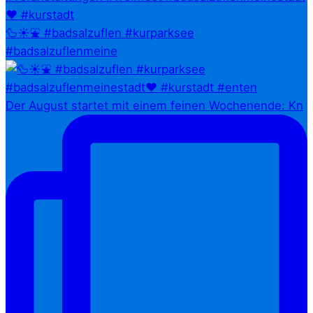
🦆☀️⛲ #badsalzuflen #kurparksee
#badsalzuflenmeine
Der August startet mit einem feinen Wochenende: Kn