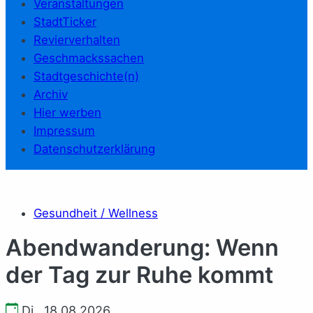
Veranstaltungen
StadtTicker
Revierverhalten
Geschmackssachen
Stadtgeschichte(n)
Archiv
Hier werben
Impressum
Datenschutzerklärung
Gesundheit / Wellness
Abendwanderung: Wenn
der Tag zur Ruhe kommt
Di., 18.08.2026