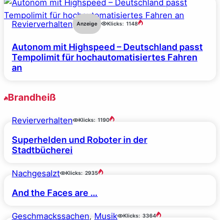
Revierverhalten
Anzeige
Klicks:
1148
Autonom mit Highspeed – Deutschland passt
Tempolimit für hochautomatisiertes Fahren
an
Brandheiß
Revierverhalten
Klicks:
1190
Superhelden und Roboter in der
Stadtbücherei
Nachgesalzt
Klicks:
2935
And the Faces are …
Geschmackssachen
, 
Musik
Klicks:
3364