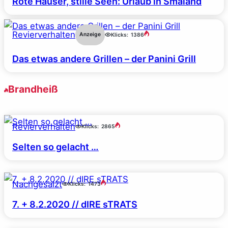
Rote Häuser, stille Seen: Urlaub in Småland
Revierverhalten
Anzeige
Klicks:
1386
Das etwas andere Grillen – der Panini Grill
Brandheiß
Revierverhalten
Klicks:
2865
Selten so gelacht …
Nachgesalzt
Klicks:
1473
7. + 8.2.2020 // dIRE sTRATS