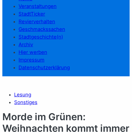
Veranstaltungen
StadtTicker
Revierverhalten
Geschmackssachen
Stadtgeschichte(n)
Archiv
Hier werben
Impressum
Datenschutzerklärung
Lesung
Sonstiges
Morde im Grünen:
Weihnachten kommt immer