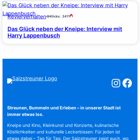
Revierverhalten
Klicks:
3411
Das Glück neben der Kneipe: Interview mit
Harry Lappenbusch
Salzstreuner a
Salzstreu
Streunen, Bummeln und Erleben – in unserer Stadt ist
immer etwas los.
Kneipe und Kino, Kleinkunst und Konzerte, kulinarische
Köstlichkeiten und kulturelle Leckerbissen: Für jeden ist
etwas dabei – Tag für Tag. Der Salzstreuner zeigt euch, wo