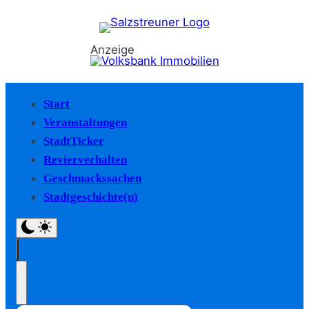
Anzeige
Start
Veranstaltungen
StadtTicker
Revierverhalten
Geschmackssachen
Stadtgeschichte(n)