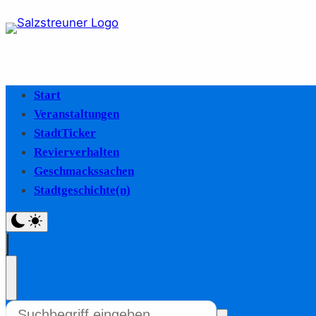
Start
Veranstaltungen
StadtTicker
Revierverhalten
Geschmackssachen
Stadtgeschichte(n)