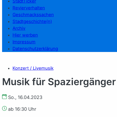
StadtTicker
Revierverhalten
Geschmackssachen
Stadtgeschichte(n)
Archiv
Hier werben
Impressum
Datenschutzerklärung
Konzert / Livemusik
Musik für Spaziergänger 
So., 16.04.2023
ab 16:30 Uhr