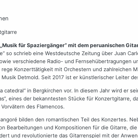
chen
 „Musik für Spaziergänger“ mit dem peruanischen Gitar
rre“ so schrieb eine Westdeutsche Zeitung über Juan Car
 sowie verschiedene Radio- und Fernsehübertragungen un
ege Konzerttätigkeit mit Orchestern und zahlreichen Mus
usik Detmold. Seit 2017 ist er künstlerischer Leiter de
La catedral“ in Bergkirchen vor. In diesem Jahr wird er 
as“, eines der bekanntesten Stücke für Konzertgitarre, d
n Vorvätern des Flamencos.
angoré bilden den romantischen Teil des Konzertes. Nebe
on Bearbeitungen und Kompositionen für die Gitarre, die
ert und revolutionierte das Gitarrenspiel mit der Anwe