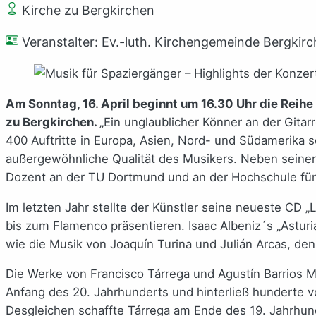
Kirche zu Bergkirchen
Veranstalter: Ev.-luth. Kirchengemeinde Bergkir
Am Sonntag, 16. April beginnt um 16.30 Uhr die Reihe
zu Bergkirchen.
„Ein unglaublicher Könner an der Gita
400 Auftritte in Europa, Asien, Nord- und Südamerika
außergewöhnliche Qualität des Musikers. Neben seiner r
Dozent an der TU Dortmund und an der Hochschule für M
Im letzten Jahr stellte der Künstler seine neueste CD „
bis zum Flamenco präsentieren. Isaac Albeniz´s „Asturi
wie die Musik von Joaquín Turina und Julián Arcas, de
Die Werke von Francisco Tárrega und Agustín Barrios M
Anfang des 20. Jahrhunderts und hinterließ hunderte v
Desgleichen schaffte Tárrega am Ende des 19. Jahrhund