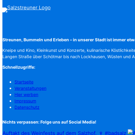
Streunen, Bummeln und Erleben – in unserer Stadt ist immer etw
Kneipe und Kino, Kleinkunst und Konzerte, kulinarische Köstlichkeit
Langen Straße über Schötmar bis nach Lockhausen, Wüsten und 
Schnellzugriffe:
Startseite
Veranstaltungen
Hier werben
Impressum
Datenschutz
Nichts verpassen: Folge uns auf Social Media!
Auftakt des Weinfests auf dem Salzhof. 🍷 #badsalz