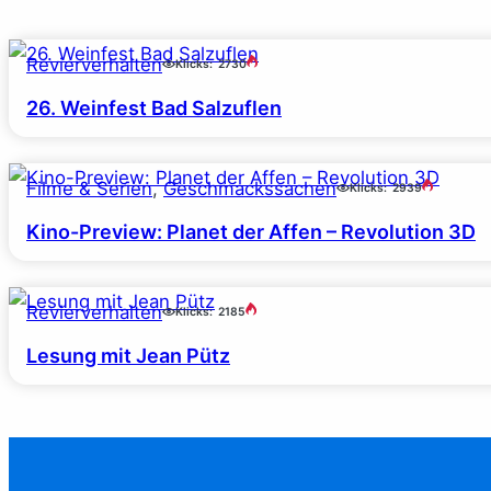
Revierverhalten
Klicks:
2730
26. Weinfest Bad Salzuflen
Filme & Serien
, 
Geschmackssachen
Klicks:
2939
Kino-Preview: Planet der Affen – Revolution 3D
Revierverhalten
Klicks:
2185
Lesung mit Jean Pütz