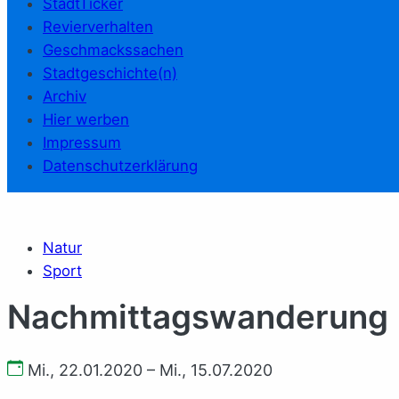
StadtTicker
Revierverhalten
Geschmackssachen
Stadtgeschichte(n)
Archiv
Hier werben
Impressum
Datenschutzerklärung
Natur
Sport
Nachmittagswanderung
Mi., 22.01.2020 – Mi., 15.07.2020