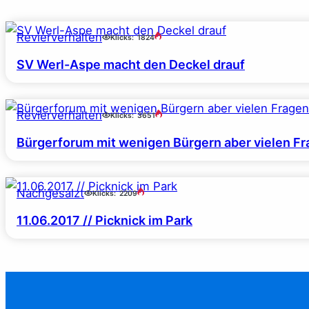
Revierverhalten
Klicks:
1824
SV Werl-Aspe macht den Deckel drauf
Revierverhalten
Klicks:
3651
Bürgerforum mit wenigen Bürgern aber vielen F
Nachgesalzt
Klicks:
2209
11.06.2017 // Picknick im Park