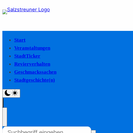
Start
Veranstaltungen
StadtTicker
Revierverhalten
Geschmackssachen
Stadtgeschichte(n)