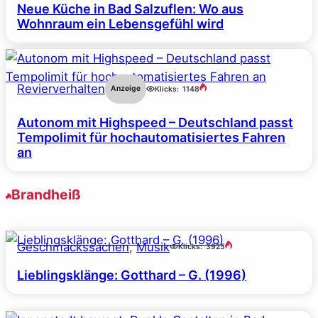
Neue Küche in Bad Salzuflen: Wo aus
Wohnraum ein Lebensgefühl wird
Revierverhalten
Anzeige
Klicks:
1148
Autonom mit Highspeed – Deutschland passt
Tempolimit für hochautomatisiertes Fahren
an
Brandheiß
Geschmackssachen
, 
Musik
Klicks:
3925
Lieblingsklänge: Gotthard – G. (1996)