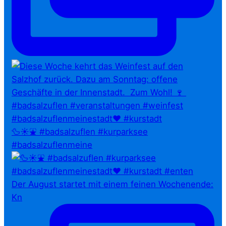
🦆☀️⛲ #badsalzuflen #kurparksee
#badsalzuflenmeine
Der August startet mit einem feinen Wochenende:
Kn