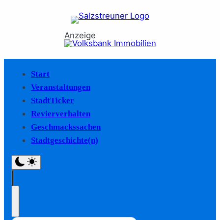
Anzeige
Start
Veranstaltungen
StadtTicker
Revierverhalten
Geschmackssachen
Stadtgeschichte(n)