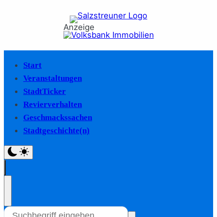
Anzeige
Start
Veranstaltungen
StadtTicker
Revierverhalten
Geschmackssachen
Stadtgeschichte(n)