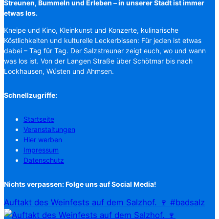
Streunen, Bummeln und Erleben – in unserer Stadt ist immer
etwas los.
Kneipe und Kino, Kleinkunst und Konzerte, kulinarische
Köstlichkeiten und kulturelle Leckerbissen: Für jeden ist etwas
dabei – Tag für Tag. Der Salzstreuner zeigt euch, wo und wann
was los ist. Von der Langen Straße über Schötmar bis nach
Lockhausen, Wüsten und Ahmsen.
Schnellzugriffe:
Startseite
Veranstaltungen
Hier werben
Impressum
Datenschutz
Nichts verpassen: Folge uns auf Social Media!
Auftakt des Weinfests auf dem Salzhof. 🍷 #badsalz