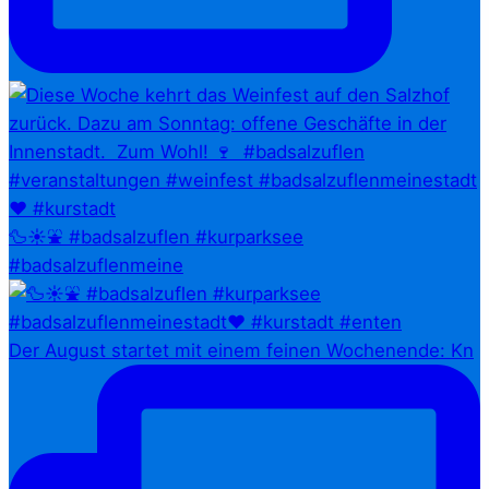
🦆☀️⛲ #badsalzuflen #kurparksee
#badsalzuflenmeine
Der August startet mit einem feinen Wochenende: Kn