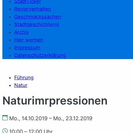
StadtTicker
Revierverhalten
Geschmackssachen
Stadtgeschichte(n)
Archiv
Hier werben
Impressum
Datenschutzerklärung
Führung
Natur
Naturimrpressionen
Mo., 14.10.2019 – Mo., 23.12.2019
10:00 – 12:00 Uhr