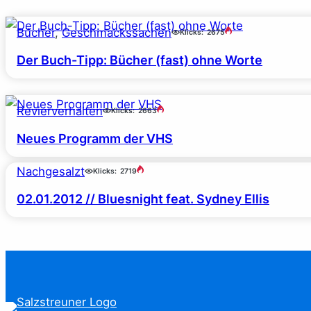
Bücher
, 
Geschmackssachen
Klicks:
2675
Der Buch-Tipp: Bücher (fast) ohne Worte
Revierverhalten
Klicks:
2663
Neues Programm der VHS
Nachgesalzt
Klicks:
2719
02.01.2012 // Bluesnight feat. Sydney Ellis