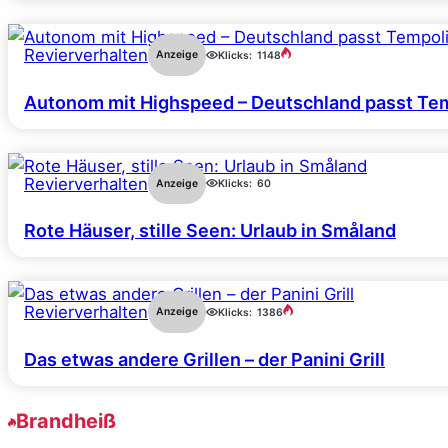
Revierverhalten
Anzeige
Klicks:
1148
Autonom mit Highspeed – Deutschland passt Tem
Revierverhalten
Anzeige
Klicks:
60
Rote Häuser, stille Seen: Urlaub in Småland
Revierverhalten
Anzeige
Klicks:
1386
Das etwas andere Grillen – der Panini Grill
Brandheiß