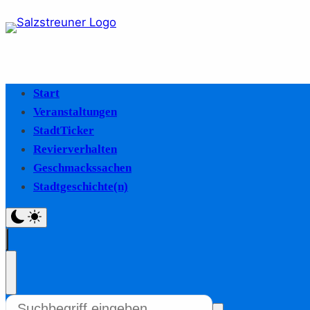
Start
Veranstaltungen
StadtTicker
Revierverhalten
Geschmackssachen
Stadtgeschichte(n)