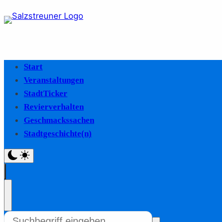
Start
Veranstaltungen
StadtTicker
Revierverhalten
Geschmackssachen
Stadtgeschichte(n)