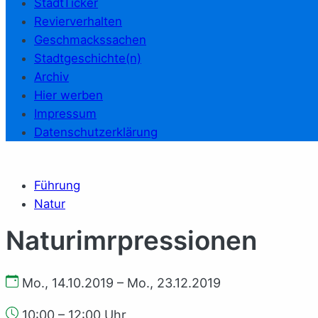
StadtTicker
Revierverhalten
Geschmackssachen
Stadtgeschichte(n)
Archiv
Hier werben
Impressum
Datenschutzerklärung
Führung
Natur
Naturimrpressionen
Mo., 14.10.2019 – Mo., 23.12.2019
10:00 – 12:00 Uhr