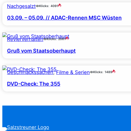
Nachgesalzt
Klicks:
4091
03.09. – 05.09. // ADAC-Rennen MSC Wüsten
Revierverhalten
Klicks:
2061
Gruß vom Staatsoberhaupt
Geschmackssachen
, 
Filme & Serien
Klicks:
1489
DVD-Check: The 355