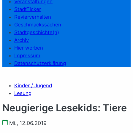
Veranstaltungen
StadtTicker
Revierverhalten
Geschmackssachen
Stadtgeschichte(n)
Archiv
Hier werben
Impressum
Datenschutzerklärung
Kinder / Jugend
Lesung
Neugierige Lesekids: Tiere
Mi., 12.06.2019