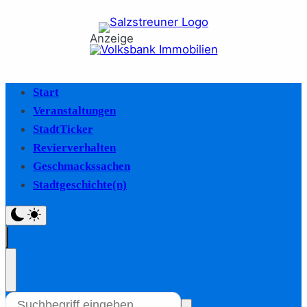
Anzeige
Start
Veranstaltungen
StadtTicker
Revierverhalten
Geschmackssachen
Stadtgeschichte(n)