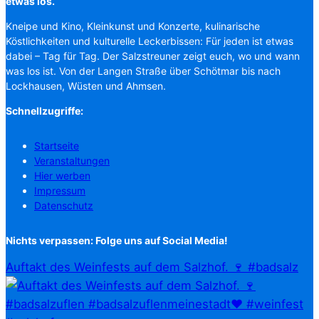
etwas los.
Kneipe und Kino, Kleinkunst und Konzerte, kulinarische
Köstlichkeiten und kulturelle Leckerbissen: Für jeden ist etwas
dabei – Tag für Tag. Der Salzstreuner zeigt euch, wo und wann
was los ist. Von der Langen Straße über Schötmar bis nach
Lockhausen, Wüsten und Ahmsen.
Schnellzugriffe:
Startseite
Veranstaltungen
Hier werben
Impressum
Datenschutz
Nichts verpassen: Folge uns auf Social Media!
Auftakt des Weinfests auf dem Salzhof. 🍷 #badsalz