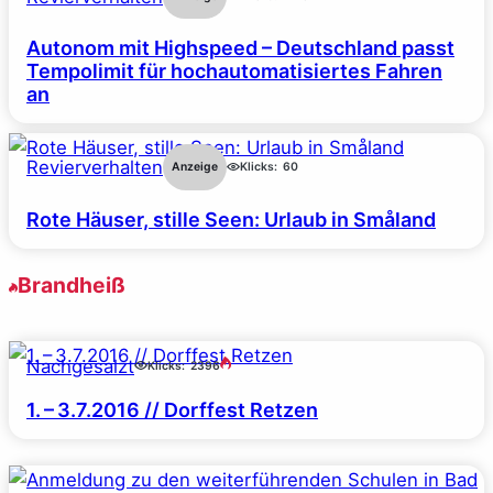
Autonom mit Highspeed – Deutschland passt
Tempolimit für hochautomatisiertes Fahren
an
Revierverhalten
Anzeige
Klicks:
60
Rote Häuser, stille Seen: Urlaub in Småland
Brandheiß
Nachgesalzt
Klicks:
2396
1. – 3.7.2016 // Dorffest Retzen