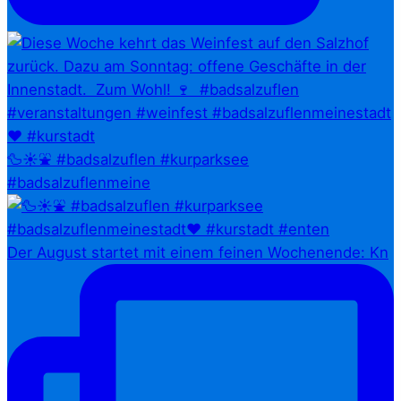
🦆☀️⛲ #badsalzuflen #kurparksee
#badsalzuflenmeine
Der August startet mit einem feinen Wochenende: Kn