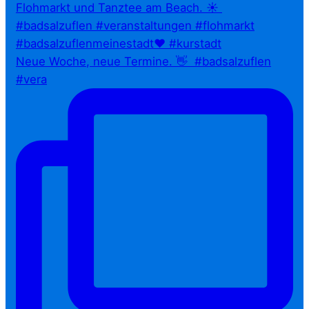
Neue Woche, neue Termine. 👋⁠ ⁠ #badsalzuflen
#vera