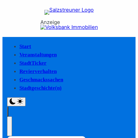
Anzeige
Start
Veranstaltungen
StadtTicker
Revierverhalten
Geschmackssachen
Stadtgeschichte(n)