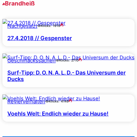
Brandheiß
Nachgesalzt
Klicks:
1919
27.4.2018 // Gespenster
Geschmackssachen
Klicks:
2710
Surf-Tipp: D. O. N. A. L. D.- Das Universum der
Ducks
Revierverhalten
Klicks:
4149
Voehls Welt: Endlich wieder zu Hause!