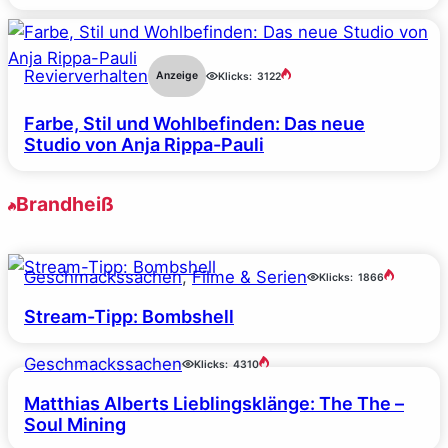
Revierverhalten
Anzeige
Klicks:
3122
Farbe, Stil und Wohlbefinden: Das neue
Studio von Anja Rippa-Pauli
Brandheiß
Geschmackssachen
, 
Filme & Serien
Klicks:
1866
Stream-Tipp: Bombshell
Geschmackssachen
Klicks:
4310
Matthias Alberts Lieblingsklänge: The The –
Soul Mining