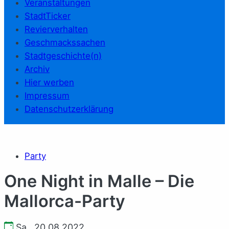
Veranstaltungen
StadtTicker
Revierverhalten
Geschmackssachen
Stadtgeschichte(n)
Archiv
Hier werben
Impressum
Datenschutzerklärung
Party
One Night in Malle – Die
Mallorca-Party
Sa., 20.08.2022