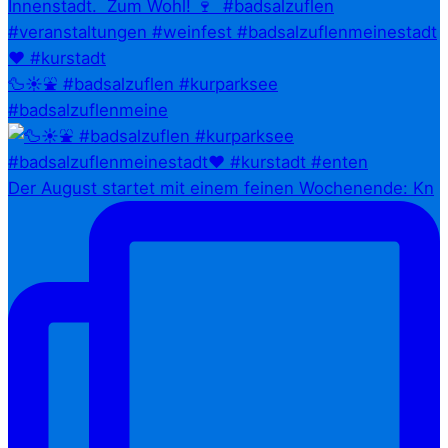
🦆☀️⛲ #badsalzuflen #kurparksee
#badsalzuflenmeine
Der August startet mit einem feinen Wochenende: Kn