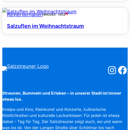
Revierverhalten
Klicks:
1452
Salzuflen im Weihnachtstraum
Salzstreuner
Salzst
Streunen, Bummeln und Erleben – in unserer Stadt ist immer
etwas los.
Kneipe und Kino, Kleinkunst und Konzerte, kulinarische
Köstlichkeiten und kulturelle Leckerbissen: Für jeden ist etwas
dabei – Tag für Tag. Der Salzstreuner zeigt euch, wo und wann
was los ist. Von der Langen Straße über Schötmar bis nach