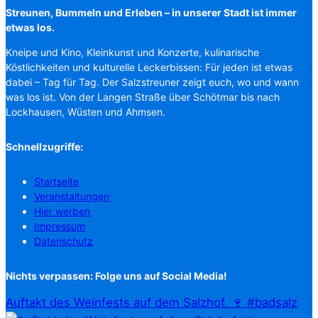
Streunen, Bummeln und Erleben – in unserer Stadt ist immer
etwas los.
Kneipe und Kino, Kleinkunst und Konzerte, kulinarische
Köstlichkeiten und kulturelle Leckerbissen: Für jeden ist etwas
dabei – Tag für Tag. Der Salzstreuner zeigt euch, wo und wann
was los ist. Von der Langen Straße über Schötmar bis nach
Lockhausen, Wüsten und Ahmsen.
Schnellzugriffe:
Startseite
Veranstaltungen
Hier werben
Impressum
Datenschutz
Nichts verpassen: Folge uns auf Social Media!
Auftakt des Weinfests auf dem Salzhof. 🍷 #badsalz