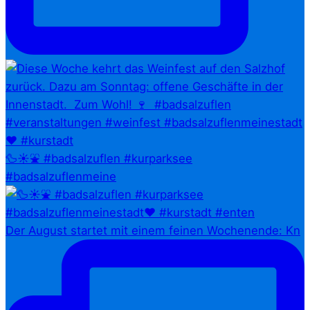
🦆☀️⛲ #badsalzuflen #kurparksee
#badsalzuflenmeine
Der August startet mit einem feinen Wochenende: Kn