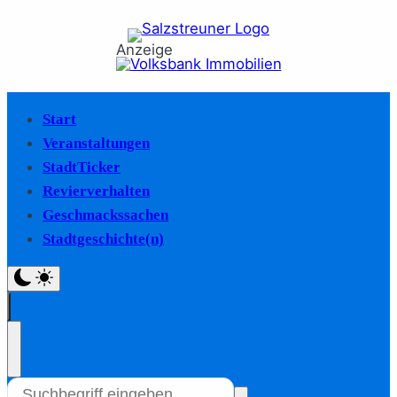
Anzeige
Start
Veranstaltungen
StadtTicker
Revierverhalten
Geschmackssachen
Stadtgeschichte(n)