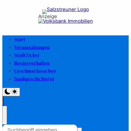
Anzeige
Start
Veranstaltungen
StadtTicker
Revierverhalten
Geschmackssachen
Stadtgeschichte(n)