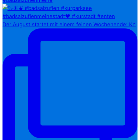
#badsalzuflenmeine
Der August startet mit einem feinen Wochenende: Kn