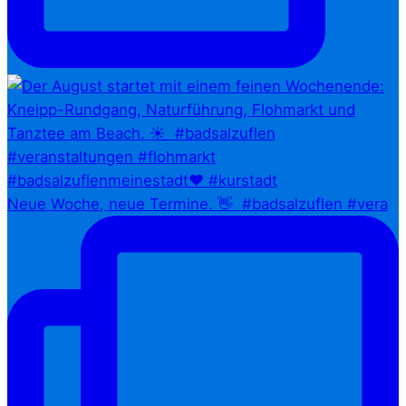
Neue Woche, neue Termine. 👋⁠ ⁠ #badsalzuflen #vera