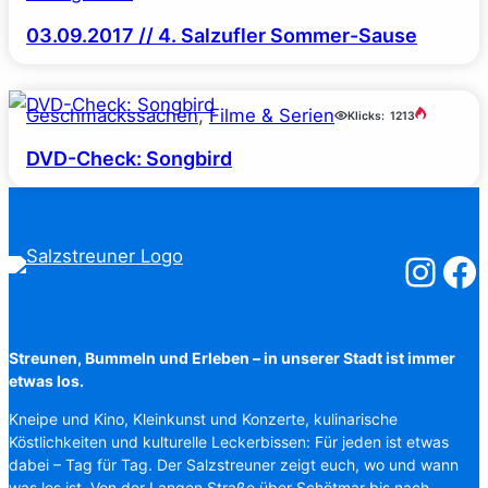
03.09.2017 // 4. Salzufler Sommer-Sause
Geschmackssachen
, 
Filme & Serien
Klicks:
1213
DVD-Check: Songbird
Salzstreuner
Salzst
Streunen, Bummeln und Erleben – in unserer Stadt ist immer
etwas los.
Kneipe und Kino, Kleinkunst und Konzerte, kulinarische
Köstlichkeiten und kulturelle Leckerbissen: Für jeden ist etwas
dabei – Tag für Tag. Der Salzstreuner zeigt euch, wo und wann
was los ist. Von der Langen Straße über Schötmar bis nach