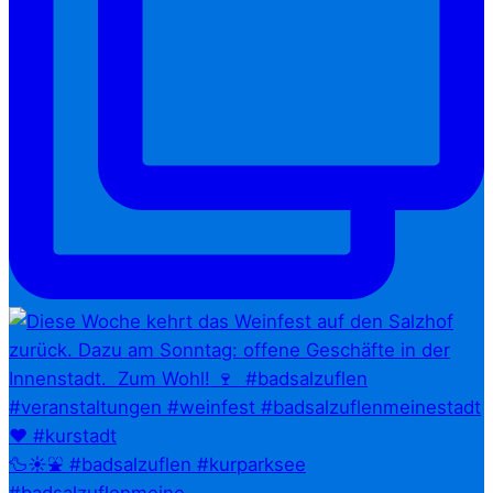
🦆☀️⛲ #badsalzuflen #kurparksee