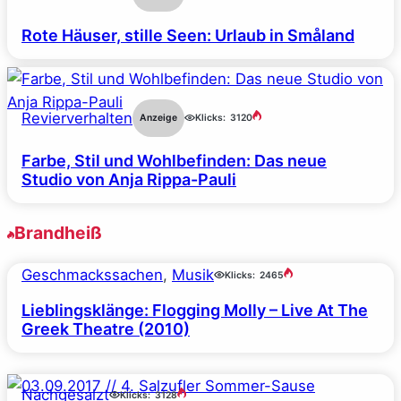
Rote Häuser, stille Seen: Urlaub in Småland
Revierverhalten
Anzeige
Klicks:
3120
Farbe, Stil und Wohlbefinden: Das neue
Studio von Anja Rippa-Pauli
Brandheiß
Geschmackssachen
, 
Musik
Klicks:
2465
Lieblingsklänge: Flogging Molly – Live At The
Greek Theatre (2010)
Nachgesalzt
Klicks:
3128