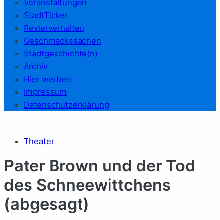
Veranstaltungen
StadtTicker
Revierverhalten
Geschmackssachen
Stadtgeschichte(n)
Archiv
Hier werben
Impressum
Datenschutzerklärung
Theater
Pa­ter Brown und der Tod
des Schnee­witt­chens
(abgesagt)