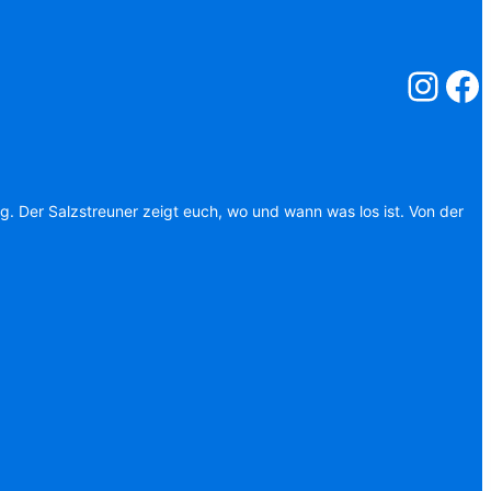
Salzstreuner
Salzst
ag. Der Salzstreuner zeigt euch, wo und wann was los ist. Von der