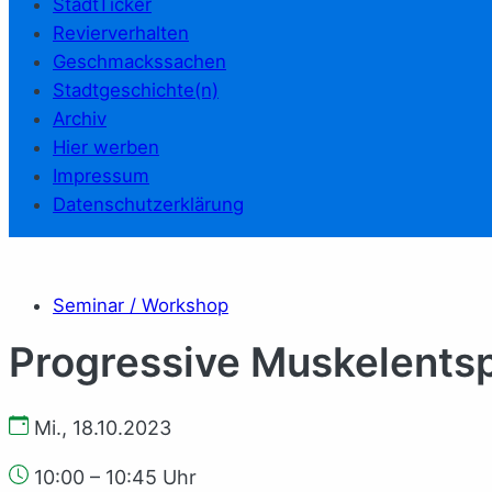
StadtTicker
Revierverhalten
Geschmackssachen
Stadtgeschichte(n)
Archiv
Hier werben
Impressum
Datenschutzerklärung
Seminar / Workshop
Progressive Muskelents
Mi., 18.10.2023
10:00 – 10:45 Uhr