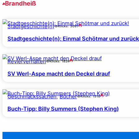
Brandheiß
Stadtgeschichte(n)
Klicks:
3097
Stadtgeschichte(n): Einmal Schötmar und zurück
Revierverhalten
Klicks:
1824
SV Werl-Aspe macht den Deckel drauf
Geschmackssachen
, 
Bücher
Klicks:
1518
Buch-Tipp: Billy Summers (Stephen King)