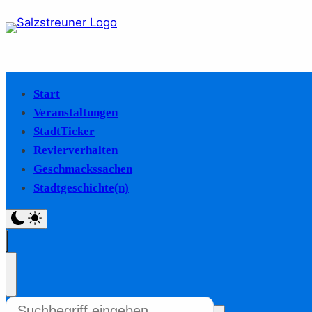
Start
Veranstaltungen
StadtTicker
Revierverhalten
Geschmackssachen
Stadtgeschichte(n)