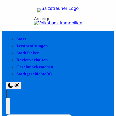
Anzeige
Start
Veranstaltungen
StadtTicker
Revierverhalten
Geschmackssachen
Stadtgeschichte(n)