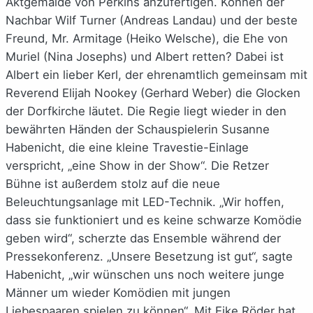
Aktgemälde von Perkins anzufertigen. Können der
Nachbar Wilf Turner (Andreas Landau) und der beste
Freund, Mr. Armitage (Heiko Welsche), die Ehe von
Muriel (Nina Josephs) und Albert retten? Dabei ist
Albert ein lieber Kerl, der ehrenamtlich gemeinsam mit
Reverend Elijah Nookey (Gerhard Weber) die Glocken
der Dorfkirche läutet. Die Regie liegt wieder in den
bewährten Händen der Schauspielerin Susanne
Habenicht, die eine kleine Travestie-Einlage
verspricht, „eine Show in der Show“. Die Retzer
Bühne ist außerdem stolz auf die neue
Beleuchtungsanlage mit LED-Technik. „Wir hoffen,
dass sie funktioniert und es keine schwarze Komödie
geben wird“, scherzte das Ensemble während der
Pressekonferenz. „Unsere Besetzung ist gut“, sagte
Habenicht, „wir wünschen uns noch weitere junge
Männer um wieder Komödien mit jungen
Liebespaaren spielen zu können“. Mit Eike Röder hat