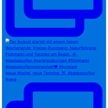
Neue Woche, neue Termine. 👋⁠ ⁠ #badsalzuflen
#vera