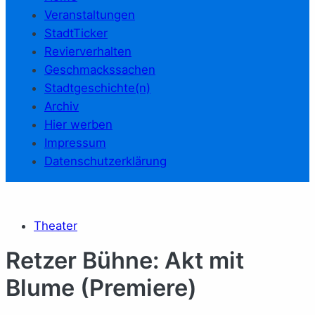
Veranstaltungen
StadtTicker
Revierverhalten
Geschmackssachen
Stadtgeschichte(n)
Archiv
Hier werben
Impressum
Datenschutzerklärung
Theater
Retzer Bühne: Akt mit
Blume (Premiere)