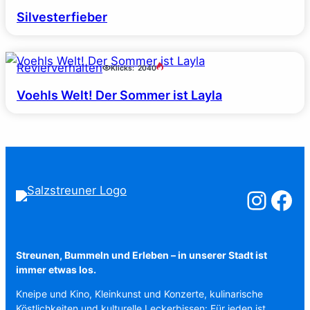
Silvesterfieber
Revierverhalten
Klicks:
2040
Voehls Welt! Der Sommer ist Layla
Salzstreuner a
Salzstreu
Streunen, Bummeln und Erleben – in unserer Stadt ist
immer etwas los.
Kneipe und Kino, Kleinkunst und Konzerte, kulinarische
Köstlichkeiten und kulturelle Leckerbissen: Für jeden ist