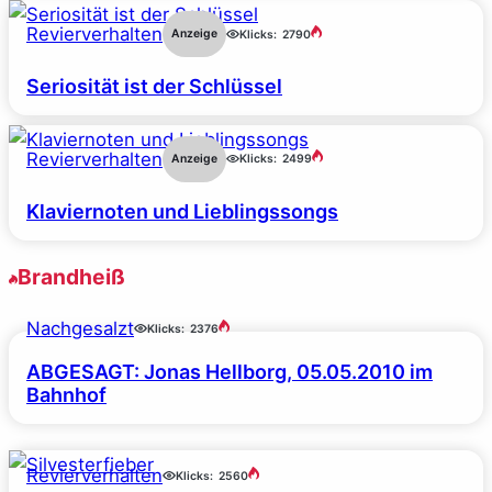
Revierverhalten
Anzeige
Klicks:
2790
Seriosität ist der Schlüssel
Revierverhalten
Anzeige
Klicks:
2499
Klaviernoten und Lieblingssongs
Brandheiß
Nachgesalzt
Klicks:
2376
ABGESAGT: Jonas Hellborg, 05.05.2010 im
Bahnhof
Revierverhalten
Klicks:
2560