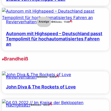
Revierverhalten
Anzeige
Klicks:
1148
Autonom mit Highspeed – Deutschland passt
Tempolimit für hochautomatisiertes Fahren
an
Brandheiß
Revierverhalten
Klicks:
3354
John Diva & The Rockets of Love
Nachgesalzt
Klicks:
1833