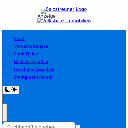
Anzeige
Start
Veranstaltungen
StadtTicker
Revierverhalten
Geschmackssachen
Stadtgeschichte(n)