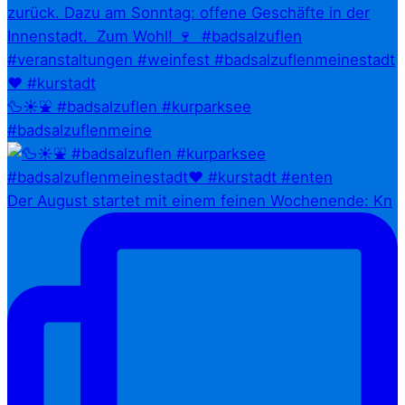
🦆☀️⛲ #badsalzuflen #kurparksee
#badsalzuflenmeine
Der August startet mit einem feinen Wochenende: Kn