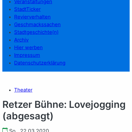
Veranstaltungen
StadtTicker
Revierverhalten
Geschmackssachen
Stadtgeschichte(n)
Archiv
Hier werben
Impressum
Datenschutzerklärung
Theater
Retzer Bühne: Lovejogging
(abgesagt)
So., 22.03.2020