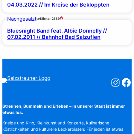
04.03.2022 // Im Kreise der Bekloppten
Nachgesalzt
Klicks:
2889
Bluesnight Band feat. Albie Donnelly //
07.02.2011 // Bahnhof Bad Salzuflen
Salzstreuner
Salzst
Streunen, Bummeln und Erleben – in unserer Stadt ist immer
etwas los.
Kneipe und Kino, Kleinkunst und Konzerte, kulinarische
Köstlichkeiten und kulturelle Leckerbissen: Für jeden ist etwas