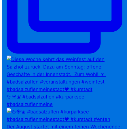
🦆☀️⛲ #badsalzuflen #kurparksee
#badsalzuflenmeine
Der August startet mit einem feinen Wochenende: