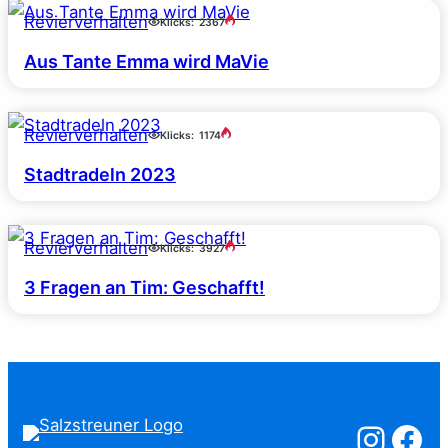
Revierverhalten
Klicks:
2367
Aus Tante Emma wird MaVie
Revierverhalten
Klicks:
1174
Stadtradeln 2023
Revierverhalten
Klicks:
3927
3 Fragen an Tim: Geschafft!
Salzstreuner a
Salzstreu