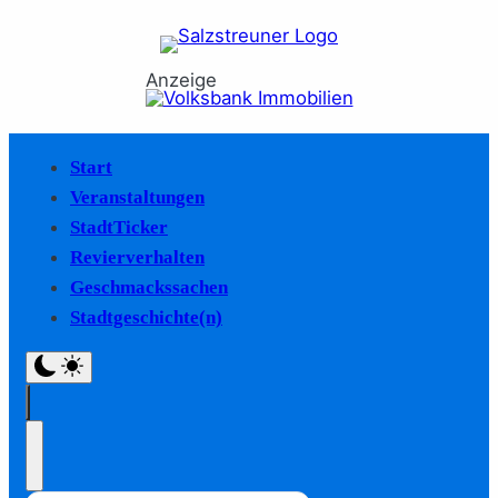
Anzeige
Start
Veranstaltungen
StadtTicker
Revierverhalten
Geschmackssachen
Stadtgeschichte(n)