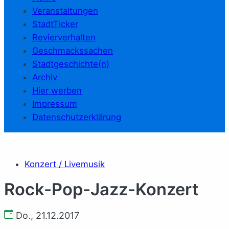
Veranstaltungen
StadtTicker
Revierverhalten
Geschmackssachen
Stadtgeschichte(n)
Archiv
Hier werben
Impressum
Datenschutzerklärung
Konzert / Livemusik
Rock-Pop-Jazz-Konzert
Do., 21.12.2017