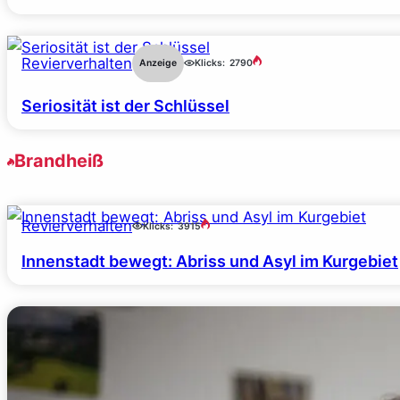
Revierverhalten
Anzeige
Klicks:
2790
Seriosität ist der Schlüssel
Brandheiß
Revierverhalten
Klicks:
3915
Innenstadt bewegt: Abriss und Asyl im Kurgebiet