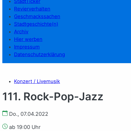
StadtTicker
Revierverhalten
Geschmackssachen
Stadtgeschichte(n)
Archiv
Hier werben
Impressum
Datenschutzerklärung
Konzert / Livemusik
111. Rock-Pop-Jazz
Do., 07.04.2022
ab 19:00 Uhr