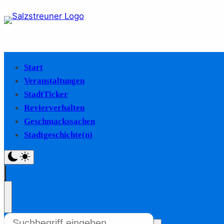
Start
Veranstaltungen
StadtTicker
Revierverhalten
Geschmackssachen
Stadtgeschichte(n)